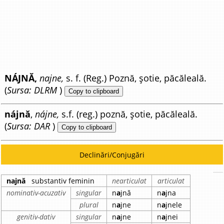
NÁJNĂ,
najne,
s. f. (Reg.) Poznă, șotie, păcăleală.
(
Sursa: DLRM
)
Copy to clipboard
nájnă
,
nájne,
s.f. (reg.) poznă, șotie, păcăleală.
(
Sursa: DAR
)
Copy to clipboard
Declinări/Conjugări
najnă
substantiv feminin
nearticulat
articulat
nominativ-acuzativ
singular
n
a
jnă
n
a
jna
plural
n
a
jne
n
a
jnele
genitiv-dativ
singular
n
a
jne
n
a
jnei