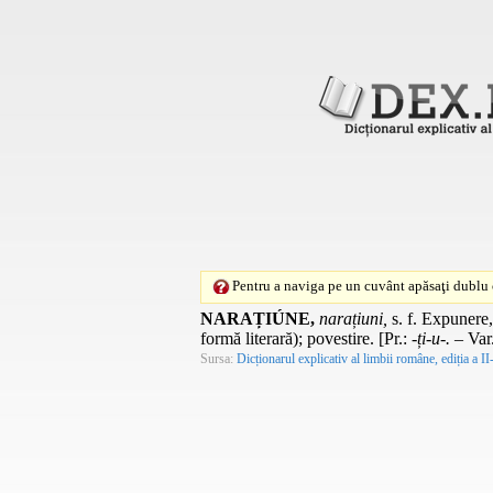
Pentru a naviga pe un cuvânt apăsaţi dublu c
NARAȚIÚNE,
narațiuni,
s. f.
Expunere, r
formă literară); povestire. [
Pr.
:
-ți-u-.
–
Var
Sursa:
Dicționarul explicativ al limbii române, ediția a II