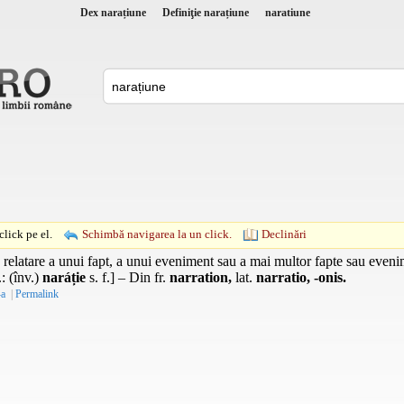
Dex narațiune
Definiţie narațiune
naratiune
lick pe el.
Schimbă navigarea la un click.
Declinări
elatare a unui fapt, a unui eveniment sau a mai multor fapte sau evenim
.
: (
înv.
)
naráție
s. f.
] – Din
fr.
narration,
lat.
narratio, -onis.
-a
|
Permalink