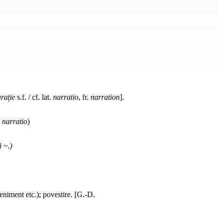
rație
s.f. / cf. lat.
narratio
, fr.
narration
].
.
narratio
)
 ~.)
veniment etc.); povestire. [G.-D.