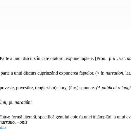
♦ Parte a unui discurs în care oratorul expune faptele. [Pron.
-ți-u-
, var.
na
◊ parte a unui discurs cuprinzând expunerea faptelor. (< fr.
narration
, lat
, poveste, povestire, (englezism) story, (înv.) spunere.
(A publicat o lungă
únii;
pl.
narațiúni
într-o formă literară, specifică genului epic (a unei întâmplări, a unui e
narratio, ~onis
link