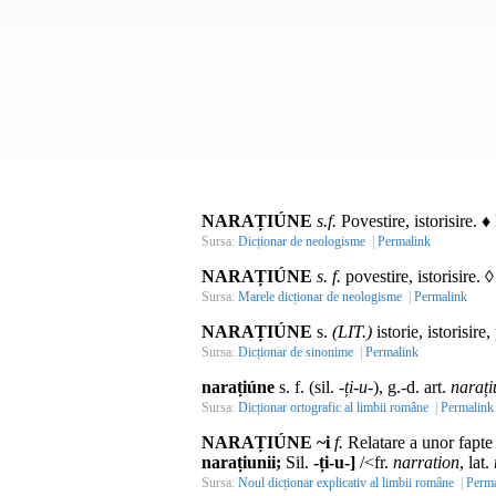
NARAȚIÚNE
s.f.
Povestire, istorisire. 
Sursa:
Dicționar de neologisme
|
Permalink
NARAȚIÚNE
s. f.
povestire, istorisire. 
Sursa:
Marele dicționar de neologisme
|
Permalink
NARAȚIÚNE
s.
(LIT.)
istorie, istorisire
Sursa:
Dicționar de sinonime
|
Permalink
narațiúne
s. f. (sil.
-ți-u-
), g.-d. art.
narați
Sursa:
Dicționar ortografic al limbii române
|
Permalink
NARAȚIÚNE ~i
f.
Relatare a unor fapte 
narațiunii;
Sil.
-ți-u-]
/<fr.
narration
, lat.
Sursa:
Noul dicționar explicativ al limbii române
|
Perma