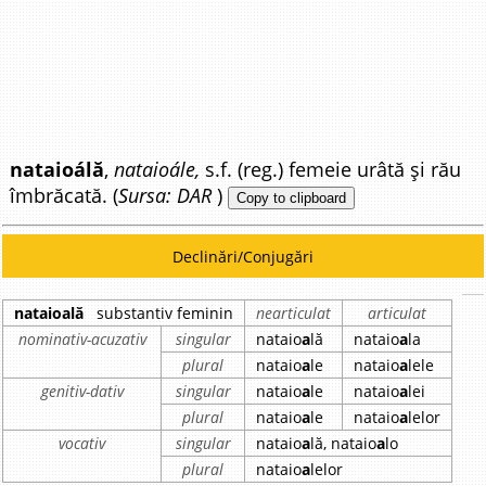
nataioálă
,
nataioále,
s.f. (reg.) femeie urâtă și rău
îmbrăcată. (
Sursa: DAR
)
Copy to clipboard
Declinări/Conjugări
nataioală
substantiv feminin
nearticulat
articulat
nominativ-acuzativ
singular
nataio
a
lă
nataio
a
la
plural
nataio
a
le
nataio
a
lele
genitiv-dativ
singular
nataio
a
le
nataio
a
lei
plural
nataio
a
le
nataio
a
lelor
vocativ
singular
nataio
a
lă, nataio
a
lo
plural
nataio
a
lelor