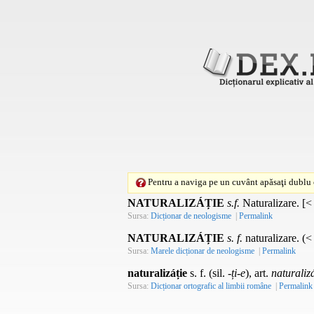
Pentru a naviga pe un cuvânt apăsaţi dublu c
NATURALIZÁȚIE
s.f.
Naturalizare. [< 
Sursa:
Dicționar de neologisme
|
Permalink
NATURALIZÁȚIE
s. f.
naturalizare. (< 
Sursa:
Marele dicționar de neologisme
|
Permalink
naturalizáție
s. f. (sil.
-ți-e
), art.
naturaliz
Sursa:
Dicționar ortografic al limbii române
|
Permalink