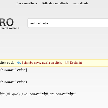
Dex naturalizație
Definiţie naturalizație
naturalizatie
lick pe el.
Schimbă navigarea la un click.
Declinări
fr.
naturalisation
].
fr.
naturalisation
)
áția
(sil.
-ți-a
), g.-d.
naturalizáții
, art.
naturalizáției