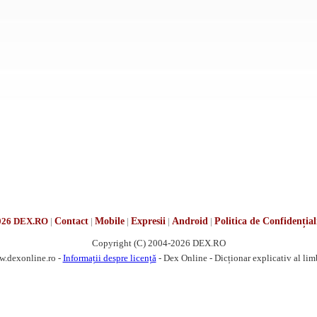
026 DEX.RO
|
Contact
|
Mobile
|
Expresii
|
Android
|
Politica de Confidențial
Copyright (C) 2004-2026 DEX.RO
w.dexonline.ro -
Informații despre licență
- Dex Online - Dicționar explicativ al li