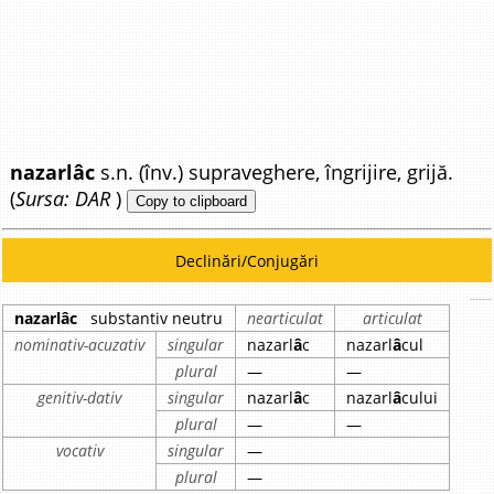
nazarlâc
s.n. (înv.) supraveghere, îngrijire, grijă.
(
Sursa: DAR
)
Copy to clipboard
Declinări/Conjugări
nazarlâc
substantiv neutru
nearticulat
articulat
nominativ-acuzativ
singular
nazarl
â
c
nazarl
â
cul
plural
—
—
genitiv-dativ
singular
nazarl
â
c
nazarl
â
cului
plural
—
—
vocativ
singular
—
plural
—