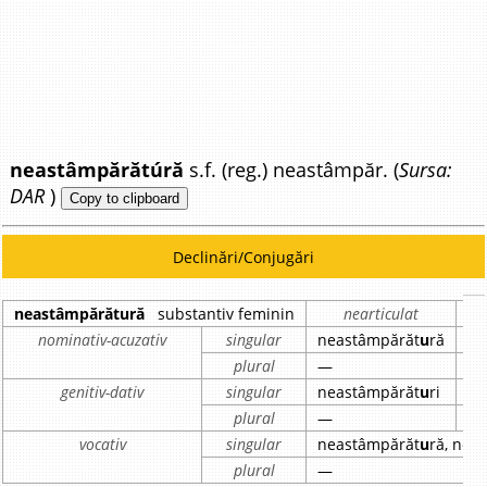
neastâmpărătúră
s.f. (reg.) neastâmpăr. (
Sursa:
DAR
)
Copy to clipboard
Declinări/Conjugări
neastâmpărătură
substantiv feminin
nearticulat
nominativ-acuzativ
singular
neastâmpărăt
u
ră
ne
plural
—
—
genitiv-dativ
singular
neastâmpărăt
u
ri
ne
plural
—
—
vocativ
singular
neastâmpărăt
u
ră, nea
plural
—