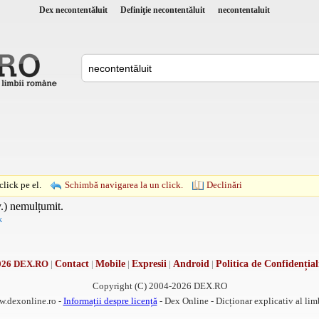
Dex necontentăluit
Definiţie necontentăluit
necontentaluit
lick pe el.
Schimbă navigarea la un click.
Declinări
v.) nemulțumit.
k
026 DEX.RO
|
Contact
|
Mobile
|
Expresii
|
Android
|
Politica de Confidențial
Copyright (C) 2004-2026 DEX.RO
w.dexonline.ro -
Informații despre licență
- Dex Online - Dicționar explicativ al li