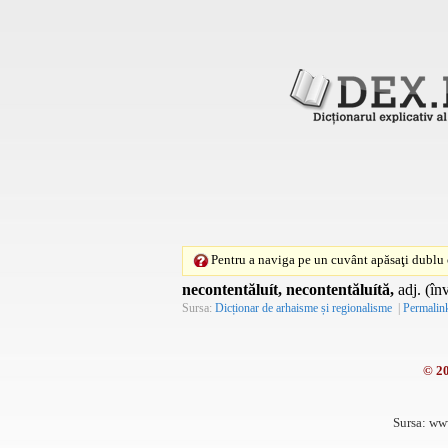
Pentru a naviga pe un cuvânt apăsaţi dublu c
necontentăluít, necontentăluítă,
adj. (în
Sursa:
Dicționar de arhaisme și regionalisme
|
Permalin
© 2
Sursa: ww