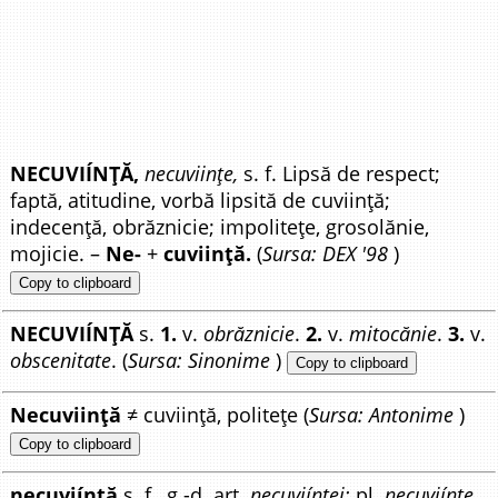
NECUVIÍNȚĂ,
necuviințe,
s. f. Lipsă de respect;
faptă, atitudine, vorbă lipsită de cuviință;
indecență, obrăznicie; impolitețe, grosolănie,
mojicie. –
Ne-
+
cuviință.
(
Sursa: DEX '98
)
Copy to clipboard
NECUVIÍNȚĂ
s.
1.
v.
obrăznicie
.
2.
v.
mitocănie
.
3.
v.
obscenitate
. (
Sursa: Sinonime
)
Copy to clipboard
Necuviință
≠ cuviință, politețe (
Sursa: Antonime
)
Copy to clipboard
necuviínță
s. f., g.-d. art.
necuviínței;
pl.
necuviínțe