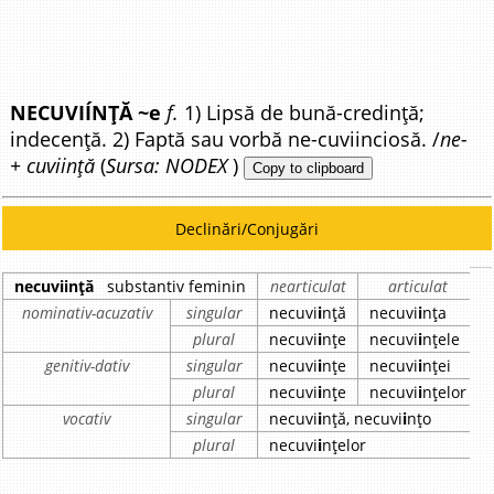
NECUVIÍNȚĂ ~e
f.
1) Lipsă de bună-credință;
indecență. 2) Faptă sau vorbă ne-cuviinciosă. /
ne-
+ cuviință
(
Sursa: NODEX
)
Copy to clipboard
Declinări/Conjugări
necuviință
substantiv feminin
nearticulat
articulat
nominativ-acuzativ
singular
necuvi
i
nță
necuvi
i
nța
plural
necuvi
i
nțe
necuvi
i
nțele
genitiv-dativ
singular
necuvi
i
nțe
necuvi
i
nței
plural
necuvi
i
nțe
necuvi
i
nțelor
vocativ
singular
necuvi
i
nță, necuvi
i
nțo
plural
necuvi
i
nțelor