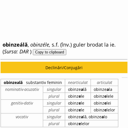
obinzeálă
,
obinzéle,
s.f. (înv.) guler brodat la ie.
(
Sursa: DAR
)
Copy to clipboard
Declinări/Conjugări
obinzeală
substantiv feminin
nearticulat
articulat
nominativ-acuzativ
singular
obinze
a
lă
obinze
a
la
plural
obinz
e
le
obinz
e
lele
genitiv-dativ
singular
obinz
e
le
obinz
e
lei
plural
obinz
e
le
obinz
e
lelor
vocativ
singular
obinze
a
lă, obinze
a
lo
plural
obinz
e
lelor