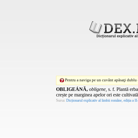
Pentru a naviga pe un cuvânt apăsaţi dublu c
OBLIGEÁNĂ,
obligene,
s. f.
Plantă erbac
crește pe marginea apelor ori este cultivată
Sursa:
Dicționarul explicativ al limbii române, ediția a II