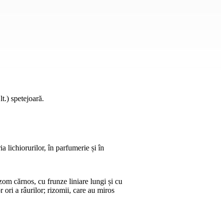
lt.) spetejoară.
a lichiorurilor, în parfumerie și în
zom cărnos, cu frunze liniare lungi și cu
 ori a râurilor; rizomii, care au miros