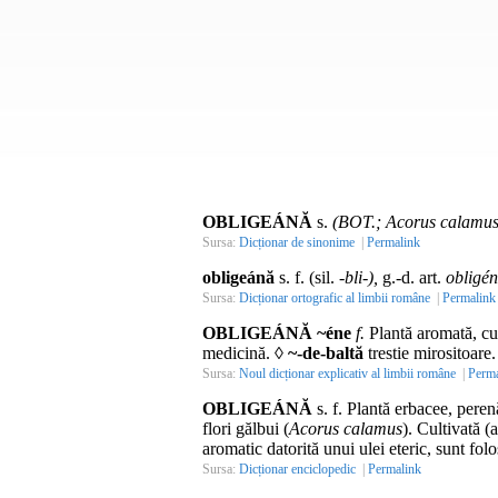
OBLIGEÁNĂ
s.
(BOT.; Acorus calamus
Sursa:
Dicționar de sinonime
|
Permalink
obligeánă
s. f. (sil.
-bli-),
g.-d. art.
obligén
Sursa:
Dicționar ortografic al limbii române
|
Permalink
OBLIGEÁNĂ ~éne
f.
Plantă aromată, cu t
medicină. ◊
~-de-baltă
trestie mirositoare.
Sursa:
Noul dicționar explicativ al limbii române
|
Perma
OBLIGEÁNĂ
s. f.
Plantă erbacee, perenă
flori gălbui (
Acorus calamus
). Cultivată (
aromatic datorită unui ulei eteric, sunt folos
Sursa:
Dicționar enciclopedic
|
Permalink