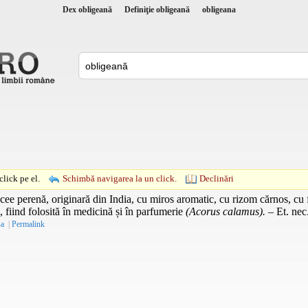
Dex obligeană
Definiţie obligeană
obligeana
lick pe el.
Schimbă navigarea la un click.
Declinări
ee perenă, originară din India, cu miros aromatic, cu rizom cărnos, cu fr
, fiind folosită în medicină și în parfumerie
(Acorus calamus).
–
Et. nec
-a
|
Permalink