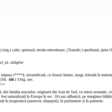
)
(reg.) calm, spetează, trestie-mirositoare, (Transilv.) speribană, (prin O
ei;
pl.
obligéne
ulpina e****ă, neramificată, cu frunze liniare, lungi, folosită în industri
 [Sil.
-bli-
] /Orig. nec.
link
, din familia araceelor, originară din Asia de Sud, cu miros aromatic, ri
a fost naturalizată în Europa în
sec.
16) sau sălbatică, pe marginea bălților
iți în terapeutică (anorexii, dispepsii), în parfumerie și în patiserie.