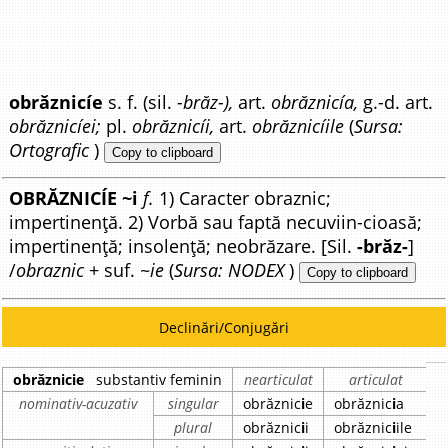
obrăznicíe
s. f. (sil.
-brăz-),
art.
obrăznicía,
g.-d. art.
obrăznicíei;
pl.
obrăznicíi,
art.
obrăznicíile
(
Sursa:
Ortografic
)
Copy to clipboard
OBRĂZNICÍE ~i
f.
1) Caracter obraznic;
impertinență. 2) Vorbă sau faptă necuviin-cioasă;
impertinență; insolență; neobrăzare. [Sil.
-brăz-
]
/
obraznic
+ suf.
~ie
(
Sursa: NODEX
)
Copy to clipboard
Declinări/Conjugări
obrăznicie
substantiv feminin
nearticulat
articulat
nominativ-acuzativ
singular
obrăznic
i
e
obrăznic
i
a
plural
obrăznic
i
i
obrăznic
i
ile