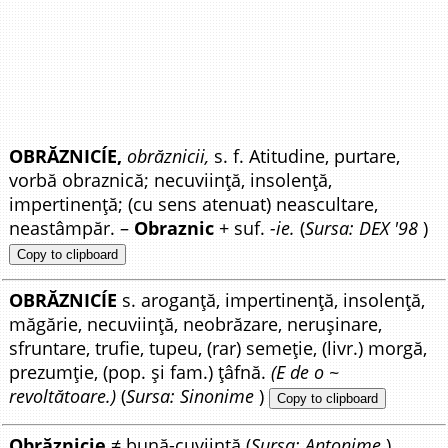
OBRĂZNICÍE,
obrăznicii,
s. f. Atitudine, purtare,
vorbă obraznică; necuviință, insolență,
impertinență; (cu sens atenuat) neascultare,
neastâmpăr. –
Obraznic
+ suf.
-ie.
(
Sursa: DEX '98
)
Copy to clipboard
OBRĂZNICÍE
s. aroganță, impertinență, insolență,
măgărie, necuviință, neobrăzare, nerușinare,
sfruntare, trufie, tupeu, (rar) semeție, (livr.) morgă,
prezumție, (pop. și fam.) țâfnă.
(E de o ~
revoltătoare.)
(
Sursa: Sinonime
)
Copy to clipboard
Obrăznicie
≠ bună-cuviință (
Sursa: Antonime
)