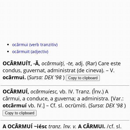
ocârmui (verb tranzitiv)
ocârmuit (adjectiv)
OCÂRMUÍT, -Ă,
ocârmuiți, -te,
adj. (Rar) Care este
condus, guvernat, administrat (de cineva). – V.
ocârmui.
(
Sursa: DEX '98
)
Copy to clipboard
OCÂRMUÍ,
ocârmuiesc,
vb. IV. Tranz. (Înv.) A
cârmui, a conduce, a guverna; a administra. [Var.:
otcârmuí
vb. IV.] – Cf. sl. ocrŭmiti. (
Sursa: DEX '98
)
Copy to clipboard
A OCÂRMUÍ ~iésc
tranz. înv. v.
A CÂRMUI.
/cf. sl.