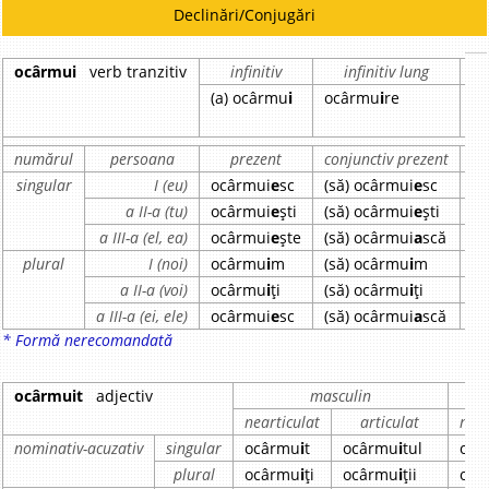
Declinări/Conjugări
ocârmui
verb tranzitiv
infinitiv
infinitiv lung
p
(a) ocârmu
i
ocârmu
i
re
o
numărul
persoana
prezent
conjunctiv prezent
i
singular
I (eu)
ocârmui
e
sc
(să) ocârmui
e
sc
oc
a II-a (tu)
ocârmui
e
ști
(să) ocârmui
e
ști
oc
a III-a (el, ea)
ocârmui
e
ște
(să) ocârmui
a
scă
oc
plural
I (noi)
ocârmu
i
m
(să) ocârmu
i
m
oc
a II-a (voi)
ocârmu
i
ți
(să) ocârmu
i
ți
oc
a III-a (ei, ele)
ocârmui
e
sc
(să) ocârmui
a
scă
oc
* Formă nerecomandată
ocârmuit
adjectiv
masculin
nearticulat
articulat
near
nominativ-acuzativ
singular
ocârmu
i
t
ocârmu
i
tul
ocâ
plural
ocârmu
i
ți
ocârmu
i
ții
ocâ