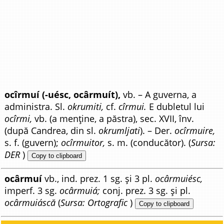
ocîrmuí (-uésc, ocârmuít),
vb. – A guverna, a
administra. Sl.
okrumiti,
cf.
cîrmui.
E dubletul lui
ocîrmi,
vb. (a menține, a păstra), sec. XVII, înv.
(după Candrea, din sl.
okrumljati
). – Der.
ocîrmuire,
s. f. (guvern);
ocîrmuitor,
s. m. (conducător). (
Sursa:
DER
)
Copy to clipboard
ocârmuí
vb., ind. prez. 1 sg. și 3 pl.
ocârmuiésc,
imperf. 3 sg.
ocârmuiá;
conj. prez. 3 sg. și pl.
ocârmuiáscă
(
Sursa: Ortografic
)
Copy to clipboard