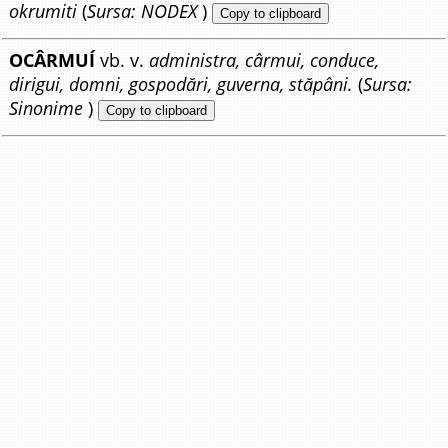
okrumiti
(
Sursa: NODEX
)
Copy to clipboard
OCÂRMUÍ
vb. v.
administra, cârmui, conduce,
dirigui, domni, gospodări, guverna, stăpâni.
(
Sursa:
Sinonime
)
Copy to clipboard