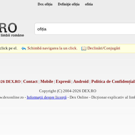
Dex ofiția
Definiţie ofiția
ofitia
lick pe el.
Schimbă navigarea la un click.
Declinări/Conjugări
026 DEX.RO
|
Contact
|
Mobile
|
Expresii
|
Android
|
Politica de Confidențial
Copyright (C) 2004-2026 DEX.RO
w.dexonline.ro -
Informații despre licență
- Dex Online - Dicționar explicativ al li