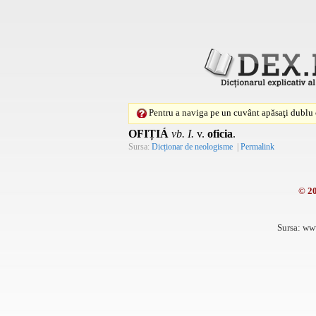
Pentru a naviga pe un cuvânt apăsaţi dublu c
OFIȚIÁ
vb. I.
v.
oficia
.
Sursa:
Dicționar de neologisme
|
Permalink
© 2
Sursa: ww