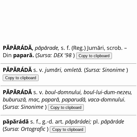
PĂPĂRÁDĂ,
păpărade,
s. f. (Reg.) Jumări, scrob. –
Din
papară.
(
Sursa: DEX '98
)
Copy to clipboard
PĂPĂRÁDĂ
s. v.
jumări, omletă.
(
Sursa: Sinonime
)
Copy to clipboard
PĂPĂRÁDĂ
s. v.
boul-domnului, boul-lui-dum-nezeu,
buburuză, mac, papară, paparudă, vaca-domnului.
(
Sursa: Sinonime
)
Copy to clipboard
păpărádă
s. f., g.-d. art.
păpărádei;
pl.
păpăráde
(
Sursa: Ortografic
)
Copy to clipboard