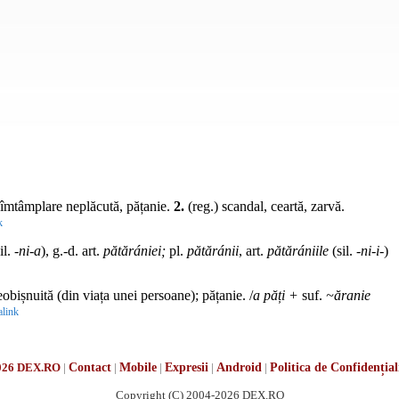
îmtâmplare neplăcută, pățanie.
2.
(reg.) scandal, ceartă, zarvă.
k
il.
-ni-a
), g.-d. art.
pătărániei;
pl.
pătăránii
, art.
pătărániile
(sil.
-ni-i-
)
bișnuită (din viața unei persoane); pățanie. /
a păți +
suf.
~ăranie
link
026 DEX.RO
|
Contact
|
Mobile
|
Expresii
|
Android
|
Politica de Confidențial
Copyright (C) 2004-2026 DEX.RO