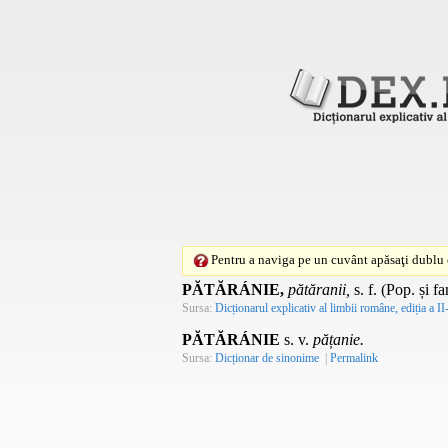
Pentru a naviga pe un cuvânt apăsaţi dublu c
PĂTĂRÁNIE,
pătăranii,
s. f.
(
Pop.
și
fa
Sursa:
Dicționarul explicativ al limbii române, ediția a II
PĂTĂRÁNIE
s. v.
pățanie.
Sursa:
Dicționar de sinonime
|
Permalink