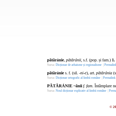
pătăránie
,
pătăránii,
s.f. (pop. și fam.)
1.
Sursa:
Dicționar de arhaisme și regionalisme
|
Permalin
pătăránie
s. f. (sil.
-ni-e
), art.
pătăránia
(s
Sursa:
Dicționar ortografic al limbii române
|
Permalink
PĂTĂRÁNIE ~ănii
f. fam.
Întâmplare neo
Sursa:
Noul dicționar explicativ al limbii române
|
Perma
© 2