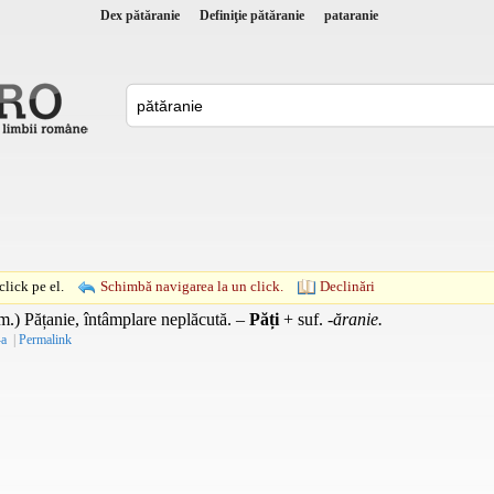
Dex pătăranie
Definiţie pătăranie
pataranie
lick pe el.
Schimbă navigarea la un click.
Declinări
m.
) Pățanie, întâmplare neplăcută. –
Păți
+
suf.
-ăranie.
-a
|
Permalink