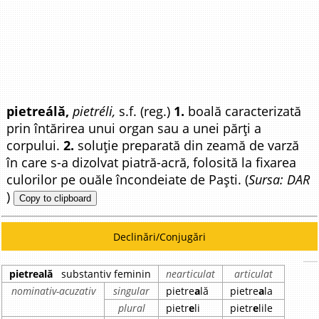
pietreálă,
pietréli,
s.f. (reg.)
1.
boală caracterizată
prin întărirea unui organ sau a unei părți a
corpului.
2.
soluție preparată din zeamă de varză
în care s-a dizolvat piatră-acră, folosită la fixarea
culorilor pe ouăle încondeiate de Paști. (
Sursa: DAR
)
Copy to clipboard
Declinări/Conjugări
pietreală
substantiv feminin
nearticulat
articulat
nominativ-acuzativ
singular
pietre
a
lă
pietre
a
la
plural
pietr
e
li
pietr
e
lile