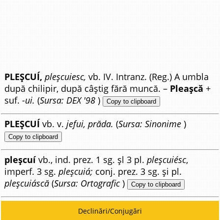
PLEȘCUÍ,
pleșcuiesc,
vb. IV. Intranz. (Reg.) A umbla
după chilipir, după câștig fără muncă. –
Pleașcă
+
suf.
-ui.
(
Sursa: DEX '98
)
Copy to clipboard
PLEȘCUÍ
vb. v.
jefui, prăda.
(
Sursa: Sinonime
)
Copy to clipboard
pleșcuí
vb., ind. prez. 1 sg. șl 3 pl.
pleșcuiésc
,
imperf. 3 sg.
pleșcuiá;
conj. prez. 3 sg. și pl.
pleșcuiáscă
(
Sursa: Ortografic
)
Copy to clipboard
Declinări/Conjugări