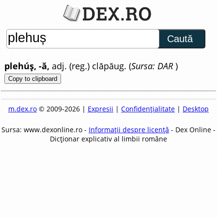
Caută
plehúș, -ă,
adj. (reg.) clăpăug. (
Sursa: DAR
)
Copy to clipboard
m.dex.ro
© 2009-2026 |
Expresii
|
Confidențialitate
|
Desktop
Sursa: www.dexonline.ro -
Informații despre licență
- Dex Online -
Dicționar explicativ al limbii române