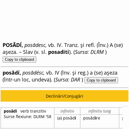
POSĂDÍ,
posădesc,
vb. IV. Tranz. și refl. (Înv.) A (se)
așeza. – Slav (v. sl.
posaditi
). (
Sursa: DLRM
)
Copy to clipboard
posădí,
posădésc,
vb. IV (înv. și reg.) a (se) așeza
(într-un loc, undeva). (
Sursa: DAR
)
Copy to clipboard
Declinări/Conjugări
posădi
verb tranzitiv
infinitiv
infinitiv lung
par
Surse flexiune: DLRM '58
(a) posăd
i
posăd
i
re
po