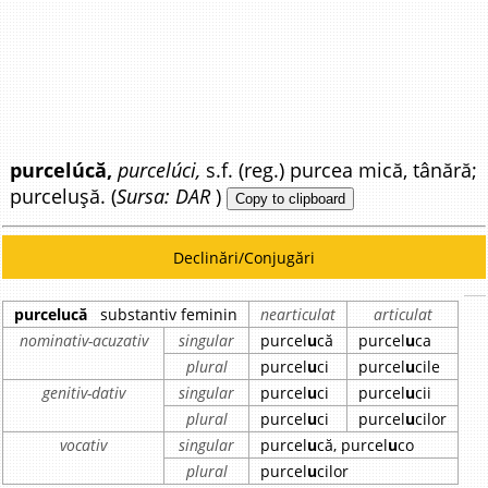
purcelúcă,
purcelúci,
s.f. (reg.) purcea mică, tânără;
purcelușă. (
Sursa: DAR
)
Copy to clipboard
Declinări/Conjugări
purcelucă
substantiv feminin
nearticulat
articulat
nominativ-acuzativ
singular
purcel
u
că
purcel
u
ca
plural
purcel
u
ci
purcel
u
cile
genitiv-dativ
singular
purcel
u
ci
purcel
u
cii
plural
purcel
u
ci
purcel
u
cilor
vocativ
singular
purcel
u
că, purcel
u
co
plural
purcel
u
cilor