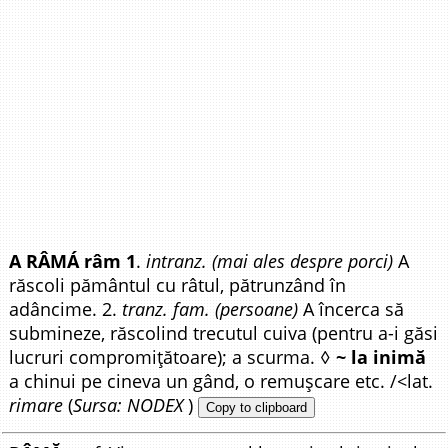
A RÂMÁ râm 1
.
intranz. (mai ales despre porci)
A
răscoli pământul cu râtul, pătrunzând în
adâncime. 2.
tranz. fam. (persoane)
A încerca să
submineze, răscolind trecutul cuiva (pentru a-i găsi
lucruri compromițătoare); a scurma. ◊
~ la inimă
a chinui pe cineva un gând, o remușcare etc. /<lat.
rimare
(
Sursa: NODEX
)
Copy to clipboard