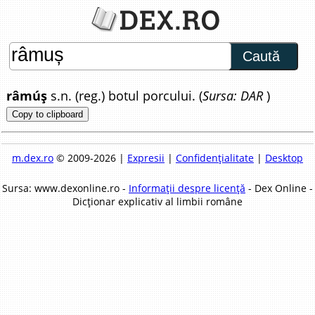
Caută
râmúș
s.n. (reg.) botul porcului. (
Sursa: DAR
)
Copy to clipboard
m.dex.ro
© 2009-2026 |
Expresii
|
Confidențialitate
|
Desktop
Sursa: www.dexonline.ro -
Informații despre licență
- Dex Online -
Dicționar explicativ al limbii române