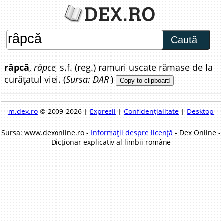
Caută
râpcă
,
râpce,
s.f. (reg.) ramuri uscate rămase de la
curățatul viei. (
Sursa: DAR
)
Copy to clipboard
m.dex.ro
© 2009-2026 |
Expresii
|
Confidențialitate
|
Desktop
Sursa: www.dexonline.ro -
Informații despre licență
- Dex Online -
Dicționar explicativ al limbii române