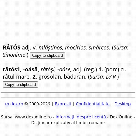
RÂTÓS
adj. v.
mlăștinos, mocirlos, smârcos.
(
Sursa:
Sinonime
)
Copy to clipboard
râtós1, -oásă,
râtóși, -oáse,
adj. (reg.)
1.
(porc) cu
râtul mare.
2.
grosolan, bădăran. (
Sursa: DAR
)
Copy to clipboard
m.dex.ro
© 2009-2026 |
Expresii
|
Confidențialitate
|
Desktop
Sursa: www.dexonline.ro -
Informații despre licență
- Dex Online -
Dicționar explicativ al limbii române