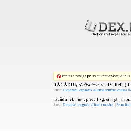
Pentru a naviga pe un cuvânt apăsaţi dublu c
RĂCĂDUÍ,
răcăduiesc,
vb.
IV.
Refl.
(
Re
Sursa:
Dicționarul explicativ al limbii române, ediția a II
răcăduí
vb., ind. prez. 1 sg. și 3 pl.
răcăd
Sursa:
Dicționar ortografic al limbii române
|
Permalink