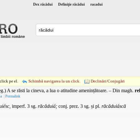
Dex răcădui
Definiţie răcădui
racadui
lick pe el.
Schimbă navigarea la un click.
Declinări/Conjugări
g.
) A se răsti la cineva, a lua o atitudine amenințătoare. – Din
magh.
re
-a
|
Permalink
uiésc,
imperf. 3 sg.
răcăduiá;
conj. prez. 3 sg. și pl.
răcăduiáscă