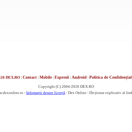
026 DEX.RO
|
Contact
|
Mobile
|
Expresii
|
Android
|
Politica de Confidențial
Copyright (C) 2004-2026 DEX.RO
w.dexonline.ro -
Informații despre licență
- Dex Online - Dicționar explicativ al li