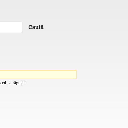
ked
„a răguși”.