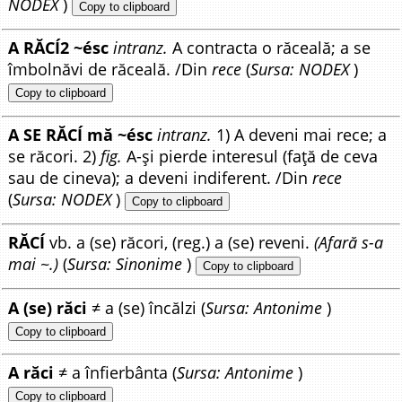
NODEX
)
Copy to clipboard
A RĂCÍ2 ~ésc
intranz.
A contracta o răceală; a se
îmbolnăvi de răceală. /Din
rece
(
Sursa: NODEX
)
Copy to clipboard
A SE RĂCÍ mă ~ésc
intranz.
1) A deveni mai rece; a
se răcori. 2)
fig.
A-și pierde interesul (față de ceva
sau de cineva); a deveni indiferent. /Din
rece
(
Sursa: NODEX
)
Copy to clipboard
RĂCÍ
vb. a (se) răcori, (reg.) a (se) reveni.
(Afară s-a
mai ~.)
(
Sursa: Sinonime
)
Copy to clipboard
A (se) răci
≠ a (se) încălzi (
Sursa: Antonime
)
Copy to clipboard
A răci
≠ a înfierbânta (
Sursa: Antonime
)
Copy to clipboard