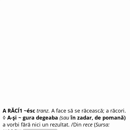
A RĂCÍ1 ~ésc
tranz.
A face să se răcească; a răcori.
◊
A-și ~ gura degeaba
(sau
în zadar, de pomană)
a vorbi fără nici un rezultat. /Din
rece
(
Sursa: