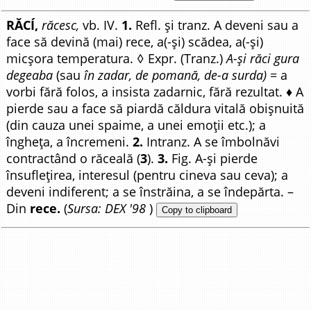
RĂCÍ,
răcesc,
vb. IV.
1.
Refl. și tranz. A deveni sau a
face să devină (mai) rece, a(-și) scădea, a(-și)
micșora temperatura. ◊ Expr. (Tranz.)
A-și răci gura
degeaba
(sau
în zadar, de pomană, de-a surda)
= a
vorbi fără folos, a insista zadarnic, fără rezultat. ♦ A
pierde sau a face să piardă căldura vitală obișnuită
(din cauza unei spaime, a unei emoții etc.); a
îngheța, a încremeni.
2.
Intranz. A se îmbolnăvi
contractând o răceală (
3
).
3.
Fig. A-și pierde
însuflețirea, interesul (pentru cineva sau ceva); a
deveni indiferent; a se înstrăina, a se îndepărta. –
Din
rece.
(
Sursa: DEX '98
)
Copy to clipboard