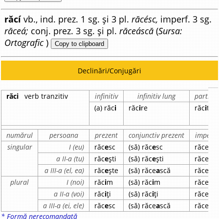
răcí
vb., ind. prez. 1 sg. și 3 pl.
răcésc,
imperf. 3 sg.
răceá;
conj. prez. 3 sg. și pl.
răceáscă
(
Sursa:
Ortografic
)
Copy to clipboard
Declinări/Conjugări
răci
verb tranzitiv
infinitiv
infinitiv lung
particip
(a) răc
i
răc
i
re
răc
i
t
numărul
persoana
prezent
conjunctiv prezent
imperfe
singular
I (eu)
răc
e
sc
(să) răc
e
sc
răce
a
a II-a (tu)
răc
e
ști
(să) răc
e
ști
răce
a
i
a III-a (el, ea)
răc
e
ște
(să) răce
a
scă
răce
a
plural
I (noi)
răc
i
m
(să) răc
i
m
răce
a
a II-a (voi)
răc
i
ți
(să) răc
i
ți
răce
a
ți
a III-a (ei, ele)
răc
e
sc
(să) răce
a
scă
răce
a
u
* Formă nerecomandată