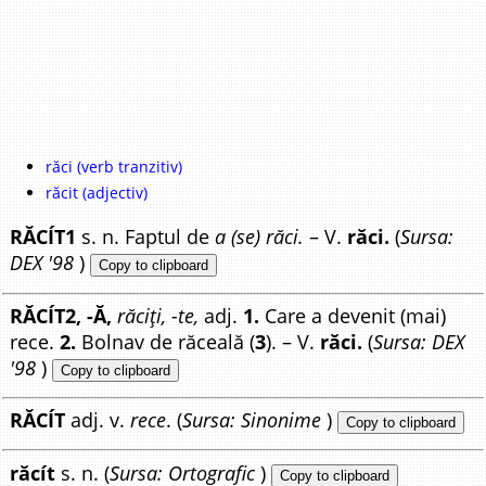
răci (verb tranzitiv)
răcit (adjectiv)
RĂCÍT1
s. n. Faptul de
a (se) răci.
– V.
răci.
(
Sursa:
DEX '98
)
Copy to clipboard
RĂCÍT2, -Ă,
răciți, -te,
adj.
1.
Care a devenit (mai)
rece.
2.
Bolnav de răceală (
3
). – V.
răci.
(
Sursa: DEX
'98
)
Copy to clipboard
RĂCÍT
adj. v.
rece
. (
Sursa: Sinonime
)
Copy to clipboard
răcít
s. n. (
Sursa: Ortografic
)
Copy to clipboard