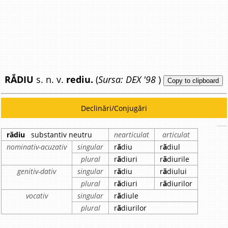
RẮDIU
s. n. v.
rediu.
(
Sursa: DEX '98
)
Copy to clipboard
Declinări/Conjugări
rădiu
substantiv neutru
nearticulat
articulat
nominativ-acuzativ
singular
r
ă
diu
r
ă
diul
plural
r
ă
diuri
r
ă
diurile
genitiv-dativ
singular
r
ă
diu
r
ă
diului
plural
r
ă
diuri
r
ă
diurilor
vocativ
singular
r
ă
diule
plural
r
ă
diurilor