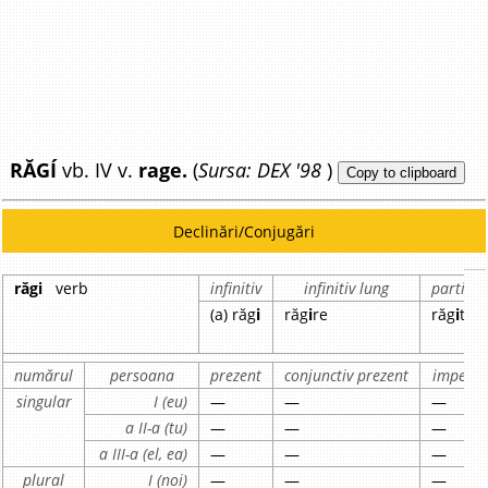
RĂGÍ
vb. IV v.
rage.
(
Sursa: DEX '98
)
Copy to clipboard
Declinări/Conjugări
răgi
verb
infinitiv
infinitiv lung
particip
(a) răg
i
răg
i
re
răg
i
t
numărul
persoana
prezent
conjunctiv prezent
imperfe
singular
I (eu)
—
—
—
a II-a (tu)
—
—
—
a III-a (el, ea)
—
—
—
plural
I (noi)
—
—
—