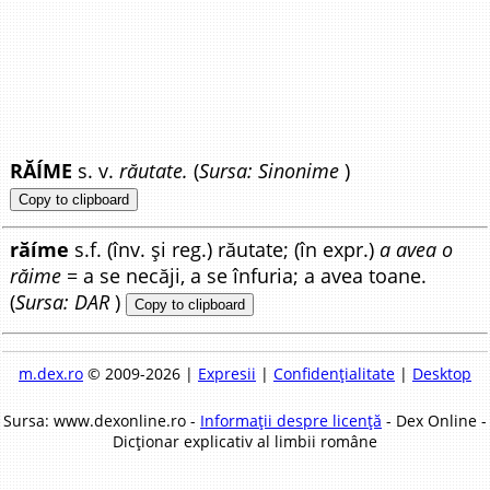
RĂÍME
s. v.
răutate.
(
Sursa: Sinonime
)
Copy to clipboard
răíme
s.f. (înv. și reg.) răutate; (în expr.)
a avea o
răime
= a se necăji, a se înfuria; a avea toane.
(
Sursa: DAR
)
Copy to clipboard
m.dex.ro
© 2009-2026 |
Expresii
|
Confidențialitate
|
Desktop
Sursa: www.dexonline.ro -
Informații despre licență
- Dex Online -
Dicționar explicativ al limbii române