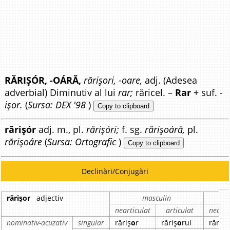
RĂRIȘÓR, -OÁRĂ,
rărișori, -oare,
adj. (Adesea
adverbial) Diminutiv al lui
rar;
răricel. –
Rar
+ suf.
-
ișor.
(
Sursa: DEX '98
)
Copy to clipboard
rărișór
adj. m., pl.
rărișóri;
f. sg.
rărișoáră,
pl.
rărișoáre
(
Sursa: Ortografic
)
Copy to clipboard
Declinări/Conjugări
rărișor
adjectiv
masculin
nearticulat
articulat
nearti
nominativ-acuzativ
singular
răriș
o
r
răriș
o
rul
rărișo