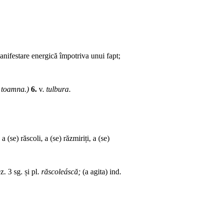
nifestare energică împotriva unui fapt;
, toamna.)
6.
v.
tulbura
.
 a (se) răscoli, a (se) răzmiriți, a (se)
z. 3 sg. și pl.
răscoleáscă;
(a agita) ind.