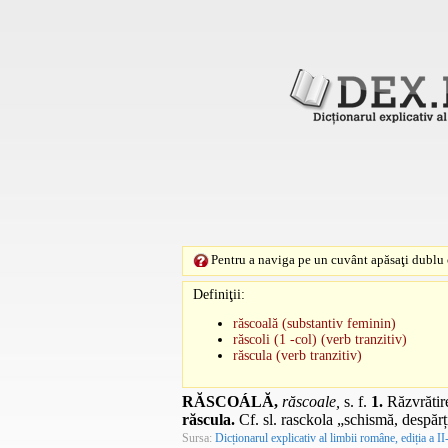
Pentru a naviga pe un cuvânt apăsaţi dublu c
Definiţii:
răscoală (substantiv feminin)
răscoli (1 -col) (verb tranzitiv)
răscula (verb tranzitiv)
RĂSCOÁLĂ,
răscoale,
s. f.
1.
Răzvrătire
răscula.
Cf.
sl.
rasckola
„schismă, despărț
Sursa:
Dicționarul explicativ al limbii române, ediția a II