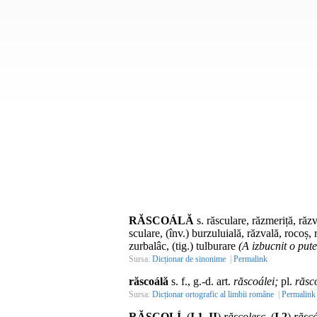
RĂSCOÁLĂ
s. răsculare, răzmeriță, răzvr
sculare, (înv.) burzuluială, răzvală, rocoș,
zurbalâc, (tig.) tulburare
(A izbucnit o pute
Sursa:
Dicționar de sinonime
|
Permalink
răscoálă
s. f., g.-d. art.
răscoálei;
pl.
răsc
Sursa:
Dicționar ortografic al limbii române
|
Permalink
RĂSCOLÍ,
(
I 1, II
)
răscolesc,
(
I 2
)
răscó