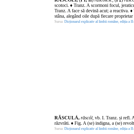
scotoci. ♦
Tranz.
A scormoni focul, jeraticu
Tranz.
A face să devină acut; a reactiva. ♦
stâna, alegând oile după fiecare proprietar
Sursa:
Dicționarul explicativ al limbii române, ediția a II
RĂSCULÁ,
răscól,
vb.
I.
Tranz.
și
refl.
A
răzvrăti. ♦
Fig.
A (se) indigna, a (se) revol
Sursa:
Dicționarul explicativ al limbii române, ediția a II