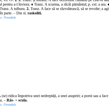
l pentru a-l înviora. ♦
Tranz.
A scurma, a râcâi pământul;
p. ext.
a ara. 
Tranz.
A tulbura.
2.
Tranz.
A face să se răzvrătească, să se revolte; a agi
 în parte. – Din
sl.
raskoliti.
-a
|
Permalink
 (se) ridica împotriva unei nedreptăți, a unei asupriri; a porni sau a face
ta. –
Răs-
+
scula.
-a
|
Permalink