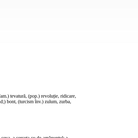
 fam.) tevatură, (pop.) revoluție, ridicare,
ld;) bont, (turcism înv.) zulum, zurba,
 ceva, a cerceta cu de-amănuntul; a