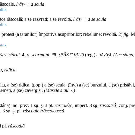
ăscoale. /
răs- + a scula
link
ce răscoală; a se răzvrăti; a se revolta. /
răs- + a se scula
link
protest (a țăranilor) împotriva asupritorilor; rebeliune; revoltă. 2)
fig.
Ma
link
3.
v.
stârni
.
4.
v.
scormoni
. *
5.
(PĂSTORIT)
(reg.) a răvăși.
(A ~ stâna
a, ridica.
ta, a (se) ridica, (pop.) a (se) scula, (înv.) a (se) burzului, a (se) pristăvi,
 semeți, a (se) zavergisi.
(Masele s-au ~.)
tâna) ind. prez. 1 sg. și 3 pl.
răscolésc
, imperf. 3 sg.
răscoleá;
conj. pre
. 3 sg. și pl.
răscoále /răscoleáscă
i pl.
răscoálă