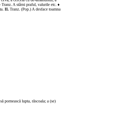
♦
Tranz.
A stârni praful, valurile etc. ♦
ta.
II.
Tranz.
(
Pop.
) A desface toamna
 să pornească lupta, răscoala; a (se)