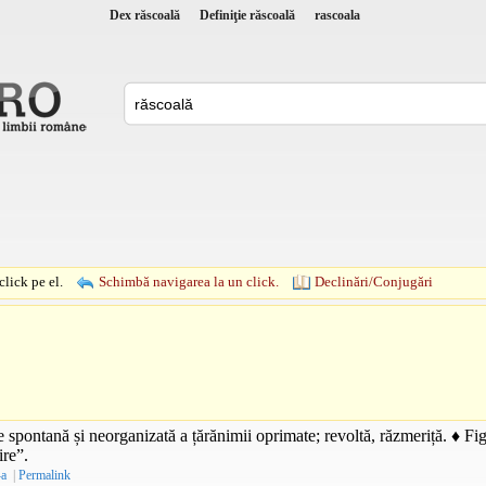
Dex răscoală
Definiţie răscoală
rascoala
lick pe el.
Schimbă navigarea la un click.
Declinări/Conjugări
 spontană și neorganizată a țărănimii oprimate; revoltă, răzmeriță. ♦
Fig
ire”.
-a
|
Permalink