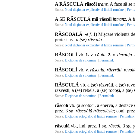
A RĂSCULÁ răscól
tranz.
A face să se r
Sursa:
Noul dicționar explicativ al limbii române
|
Perma
A SE RĂSCULÁ mă răscól
intranz.
A fa
Sursa:
Noul dicționar explicativ al limbii române
|
Perma
RĂSCOÁLĂ ~e
f.
1) Mișcare violentă de 
protest. /v
. a (se) răscula
Sursa:
Noul dicționar explicativ al limbii române
|
Perma
RĂSCOLÍ
vb.
1.
v.
căuta
.
2.
v.
deranja
.
Sursa:
Dicționar de sinonime
|
Permalink
RĂSCOLÍ
vb. v.
răscula, răzvrăti, revolt
Sursa:
Dicționar de sinonime
|
Permalink
RĂSCULÁ
vb. a (se) răzvrăti, a (se) revol
răzvesti, a (se) rebela, a (se) rocoși, a (se)
Sursa:
Dicționar de sinonime
|
Permalink
răscolí
vb. (a scotoci, a enerva, a desface s
prez. 3 sg.
răscoálă /răscoléște;
conj. prez
Sursa:
Dicționar ortografic al limbii române
|
Permalink
răsculá
vb., ind. prez. 1 sg.
răscól,
3 sg. ș
Sursa:
Dicționar ortografic al limbii române
|
Permalink