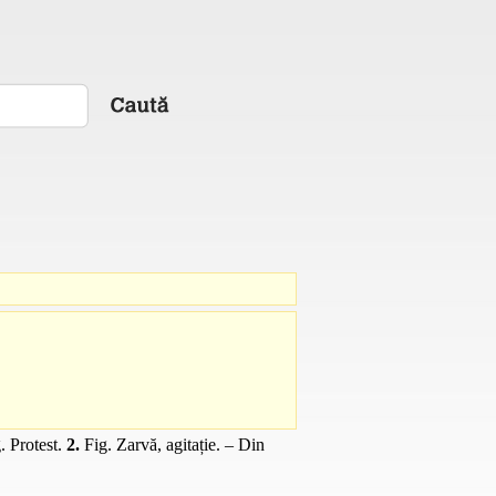
.
Protest.
2.
Fig.
Zarvă, agitație. – Din