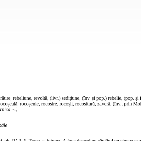
ătire, rebeliune, revoltă, (livr.) sedițiune, (înv. și pop.) rebelie, (pop. și
 rocoșeală, rocoșenie, rocoșire, rocoșit, rocoșitură, zaveră, (înv., prin Mo
rnică ~.)
oále
l,
vb.
IV.
I. 1.
Tranz.
și
intranz.
A face dezordine căutând pe cineva sau