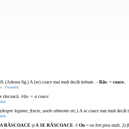
fl.
(Adesea
fig.
) A (se) coace mai mult decât trebuie. –
Răs-
+
coace.
-a
|
Permalink
e răscoacă. /
răs- + a coace
link
(despre legume, fructe, unele alimente etc.)
A se coace mai mult decât t
link
A RĂSCOACE
și
A SE RĂSCOACE
. ◊
Ou ~
ou fert prea mult. 2)
f