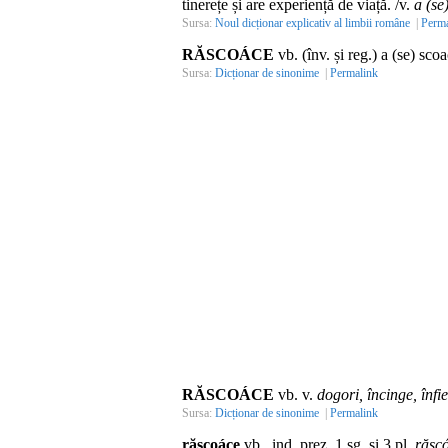
tinerețe și are experiență de viață. /v.
a (se
Sursa:
Noul dicționar explicativ al limbii române
|
Perma
RĂSCOÁCE
vb. (înv. și reg.) a (se) scoa
Sursa:
Dicționar de sinonime
|
Permalink
RĂSCOÁCE
vb. v.
dogori, încinge, înfi
Sursa:
Dicționar de sinonime
|
Permalink
răscoáce
vb., ind. prez. 1 sg. și 3 pl.
răsc