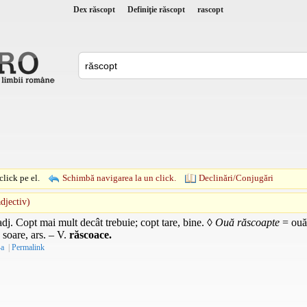
Dex răscopt
Definiţie răscopt
rascopt
lick pe el.
Schimbă navigarea la un click.
Declinări/Conjugări
adjectiv)
adj.
Copt mai mult decât trebuie; copt tare, bine. ◊
Ouă răscoapte
= ouă 
 soare, ars. –
V.
răscoace.
-a
|
Permalink