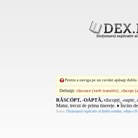
Pentru a naviga pe un cuvânt apăsaţi dublu c
Definiţii:
răscoace (verb tranzitiv)
,
răscopt (
RĂSCÓPT, -OÁPTĂ,
răscopți, -oapte,
Matur, trecut de prima tinerețe. ♦ Încins de
Sursa:
Dicționarul explicativ al limbii române, ediția a II