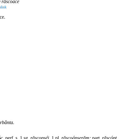
) răscoace
link
ce.
erbânta.
óc,
perf. s. 1 sg.
răscopséi,
1 pl.
răscoápserăm;
part.
răscópt