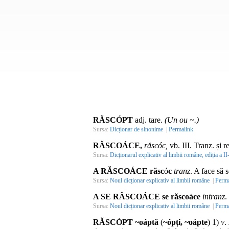
RĂSCÓPT
adj. tare.
(Un ou ~.)
Sursa:
Dicționar de sinonime
|
Permalink
RĂSCOÁCE,
răscóc,
vb.
III.
Tranz.
și
re
Sursa:
Dicționarul explicativ al limbii române, ediția a II
A RĂSCOÁCE răsc
ó
c
tranz
. A face să s
Sursa:
Noul dicționar explicativ al limbii române
|
Perma
A SE RĂSCOÁCE se răscoáce
intranz
.
Sursa:
Noul dicționar explicativ al limbii române
|
Perma
RĂSCÓPT ~oáptă
(
~ópți, ~oápte
) 1)
v
.