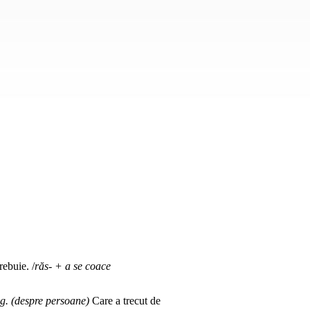
rebuie. /
răs- + a se coace
ig. (despre persoane)
Care a trecut de