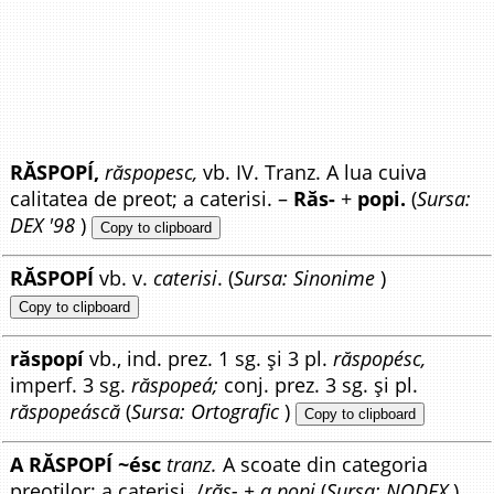
RĂSPOPÍ,
răspopesc,
vb. IV. Tranz. A lua cuiva
calitatea de preot; a caterisi. –
Răs-
+
popi.
(
Sursa:
DEX '98
)
Copy to clipboard
RĂSPOPÍ
vb. v.
caterisi
. (
Sursa: Sinonime
)
Copy to clipboard
răspopí
vb., ind. prez. 1 sg. și 3 pl.
răspopésc,
imperf. 3 sg.
răspopeá;
conj. prez. 3 sg. și pl.
răspopeáscă
(
Sursa: Ortografic
)
Copy to clipboard
A RĂSPOPÍ ~ésc
tranz.
A scoate din categoria
preoților; a caterisi. /
răs- + a popi
(
Sursa: NODEX
)