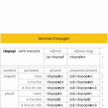
Declinări/Conjugări
răspopi
verb tranzitiv
infinitiv
infinitiv lung
pa
(a) răspop
i
răspop
i
re
răs
numărul
persoana
prezent
conjunctiv prezent
im
singular
I (eu)
răspop
e
sc
(să) răspop
e
sc
răs
a II-a (tu)
răspop
e
ști
(să) răspop
e
ști
răs
a III-a (el, ea)
răspop
e
ște
(să) răspope
a
scă
răs
plural
I (noi)
răspop
i
m
(să) răspop
i
m
răs
a II-a (voi)
răspop
i
ți
(să) răspop
i
ți
răs
a III-a (ei, ele)
răspop
e
sc
(să) răspope
a
scă
răs