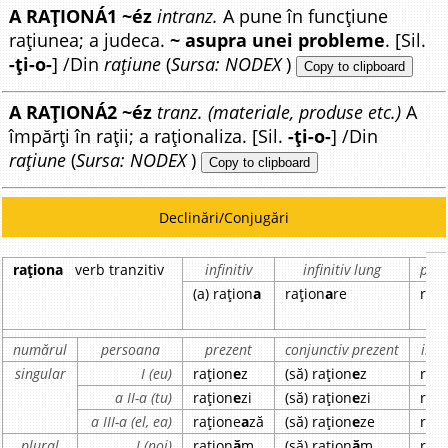
A RAȚIONÁ1 ~éz
intranz.
A pune în funcțiune
rațiunea; a judeca.
~ asupra unei probleme
. [Sil.
-ți-o-
] /Din
rațiune
(
Sursa: NODEX
)
Copy to clipboard
A RAȚIONÁ2 ~éz
tranz. (materiale, produse etc.)
A
împărți în rații; a raționaliza. [Sil.
-ți-o-
] /Din
rațiune
(
Sursa: NODEX
)
Copy to clipboard
Declinări/Conjugări
raționa
verb tranzitiv
infinitiv
infinitiv lung
part
(a) rațion
a
rațion
a
re
rați
numărul
persoana
prezent
conjunctiv prezent
impe
singular
I (eu)
rațion
e
z
(să) rațion
e
z
rați
a II-a (tu)
rațion
e
zi
(să) rațion
e
zi
rați
a III-a (el, ea)
rațione
a
ză
(să) rațion
e
ze
rați
plural
I (noi)
rațion
ă
m
(să) rațion
ă
m
rați