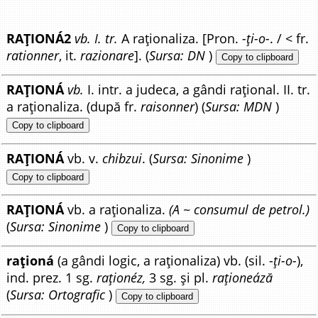
RAȚIONÁ2
vb. I. tr.
A raționaliza. [Pron.
-ți-o-
. / < fr.
rationner
, it.
razionare
]. (
Sursa: DN
)
Copy to clipboard
RAȚIONÁ
vb.
I. intr. a judeca, a gândi rațional. II. tr.
a raționaliza. (după fr.
raisonner
) (
Sursa: MDN
)
Copy to clipboard
RAȚIONÁ
vb. v.
chibzui
. (
Sursa: Sinonime
)
Copy to clipboard
RAȚIONÁ
vb. a raționaliza.
(A ~ consumul de petrol.)
(
Sursa: Sinonime
)
Copy to clipboard
raționá
(a gândi logic, a raționaliza) vb. (sil. -
ți-o-
),
ind. prez. 1 sg.
raționéz,
3 sg. și pl.
raționeáză
(
Sursa: Ortografic
)
Copy to clipboard