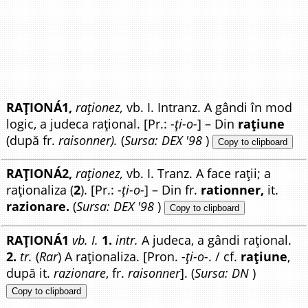
RAȚIONÁ1,
raționez,
vb. I. Intranz. A gândi în mod
logic, a judeca rațional. [Pr.:
-ți-o-
] – Din
rațiune
(după fr.
raisonner).
(
Sursa: DEX '98
)
Copy to clipboard
RAȚIONÁ2,
raționez,
vb. I. Tranz. A face rații; a
raționaliza (
2
). [Pr.:
-ți-o-
] – Din fr.
rationner,
it.
razionare.
(
Sursa: DEX '98
)
Copy to clipboard
RAȚIONÁ1
vb. I.
1.
intr.
A judeca, a gândi rațional.
2.
tr.
(
Rar
) A raționaliza. [Pron.
-ți-o-
. / cf.
rațiune
,
după it.
razionare
, fr.
raisonner
]. (
Sursa: DN
)
Copy to clipboard