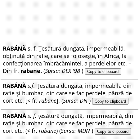
RABÁNĂ
s. f. Țesătură dungată, impermeabilă,
obținută din rafie, care se folosește, în Africa, la
confecționarea îmbrăcămintei, a perdelelor etc. –
Din fr.
rabane.
(
Sursa: DEX '98
)
Copy to clipboard
RABÁNĂ
s.f.
Țesătură dungată, impermeabilă din
rafie și bumbac, din care se fac perdele, pânză de
cort etc. [< fr.
rabane
]. (
Sursa: DN
)
Copy to clipboard
RABÁNĂ
s. f.
țesătură dungată, impermeabilă, din
rafie și bumbac, din care se fac perdele, pânză de
cort etc. (< fr.
rabane
) (
Sursa: MDN
)
Copy to clipboard