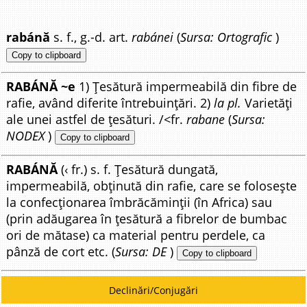
rabánă
s. f., g.-d. art.
rabánei
(
Sursa: Ortografic
)
Copy to clipboard
RABÁNĂ ~e
1) Țesătură impermeabilă din fibre de
rafie, având diferite întrebuințări. 2)
la pl.
Varietăți
ale unei astfel de țesături. /<fr.
rabane
(
Sursa:
NODEX
)
Copy to clipboard
RABÁNĂ
(‹ fr.) s. f. Țesătură dungată,
impermeabilă, obținută din rafie, care se folosește
la confecționarea îmbrăcăminții (în Africa) sau
(prin adăugarea în țesătură a fibrelor de bumbac
ori de mătase) ca material pentru perdele, ca
pânză de cort etc. (
Sursa: DE
)
Copy to clipboard
Declinări/Conjugări