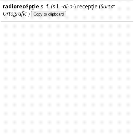
radiorecépție
s. f. (sil.
-di-o-
) recepție (
Sursa:
Ortografic
)
Copy to clipboard