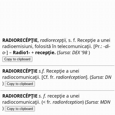
RADIORECÉPȚIE,
radiorecepții,
s. f. Recepție a unei
radioemisiuni, folosită în telecomunicații. [Pr.:
-di-
o-
] –
Radio1-
+
recepție.
(
Sursa: DEX '98
)
Copy to clipboard
RADIORECÉPȚIE
s.f.
Recepție a unei
radiocomunicații. [Cf. fr.
radioréception
]. (
Sursa: DN
)
Copy to clipboard
RADIORECÉPȚIE
s. f.
recepție a unei
radiocomunicații. (< fr.
radioréception
) (
Sursa: MDN
)
Copy to clipboard