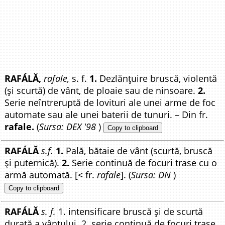
RAFÁLĂ,
rafale,
s. f.
1.
Dezlănțuire bruscă, violentă
(și scurtă) de vânt, de ploaie sau de ninsoare.
2.
Serie neîntreruptă de lovituri ale unei arme de foc
automate sau ale unei baterii de tunuri. – Din fr.
rafale.
(
Sursa: DEX '98
)
Copy to clipboard
RAFÁLĂ
s.f.
1.
Pală, bătaie de vânt (scurtă, bruscă
și puternică).
2.
Serie continuă de focuri trase cu o
armă automată. [< fr.
rafale
]. (
Sursa: DN
)
Copy to clipboard
RAFÁLĂ
s. f.
1. intensificare bruscă și de scurtă
durată a vântului. 2. serie continuă de focuri trase