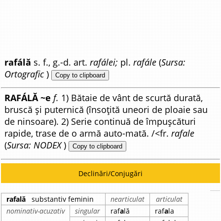
rafálă
s. f., g.-d. art.
rafálei;
pl.
rafále
(
Sursa:
Ortografic
)
Copy to clipboard
RAFÁLĂ ~e
f.
1) Bătaie de vânt de scurtă durată,
bruscă și puternică (însoțită uneori de ploaie sau
de ninsoare). 2) Serie continuă de împușcături
rapide, trase de o armă auto-mată. /<fr.
rafale
(
Sursa: NODEX
)
Copy to clipboard
Declinări/Conjugări
rafală
substantiv feminin
nearticulat
articulat
nominativ-acuzativ
singular
raf
a
lă
raf
a
la