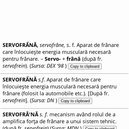
SERVOFRẤNĂ,
servofrâne,
s. f. Aparat de frânare
care înlocuiește energia musculară necesară
pentru frânare. –
Servo-
+
frână
(după fr.
servofrein
). (
Sursa: DEX '98
)
Copy to clipboard
SERVOFRẤNĂ
s.f.
Aparat de frânare care
înlocuiește energia musculară necesară pentru
frânare (folosit la automobile etc.). [După fr.
servofrein
]. (
Sursa: DN
)
Copy to clipboard
SERVOFRÂ'NĂ
s. f.
mecanism având rolul de a
amplifica forța de frânare a unui sistem tehnic.
(după fr.
servofrein
) (
Sursa: MDN
)
Copy to clipboard