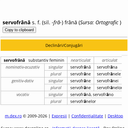
servofrână
s. f. (sil.
-frâ-
) frână (
Sursa: Ortografic
)
Copy to clipboard
Declinări/Conjugări
servofrână
substantiv feminin
nearticulat
articulat
nominativ-acuzativ
singular
servofr
â
nă
servofr
â
na
plural
servofr
â
ne
servofr
â
nele
genitiv-dativ
singular
servofr
â
ne
servofr
â
nei
plural
servofr
â
ne
servofr
â
nelor
vocativ
singular
servofr
â
nă, servofr
â
no
plural
servofr
â
nelor
m.dex.ro
© 2009-2026 |
Expresii
|
Confidențialitate
|
Desktop