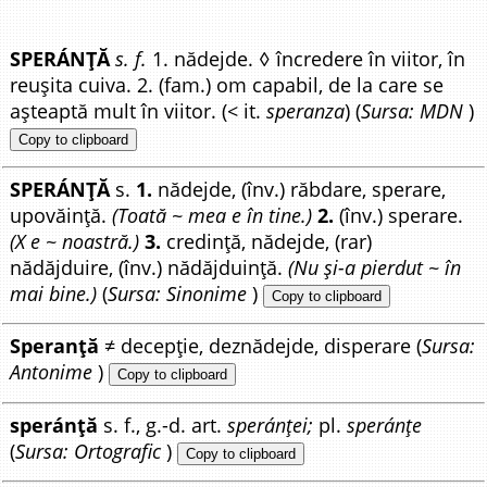
SPERÁNȚĂ
s. f.
1. nădejde. ◊ încredere în viitor, în
reușita cuiva. 2. (fam.) om capabil, de la care se
așteaptă mult în viitor. (< it.
speranza
) (
Sursa: MDN
)
Copy to clipboard
SPERÁNȚĂ
s.
1.
nădejde, (înv.) răbdare, sperare,
upovăință.
(Toată ~ mea e în tine.)
2.
(înv.) sperare.
(X e ~ noastră.)
3.
credință, nădejde, (rar)
nădăjduire, (înv.) nădăjduință.
(Nu și-a pierdut ~ în
mai bine.)
(
Sursa: Sinonime
)
Copy to clipboard
Speranță
≠ decepție, deznădejde, disperare (
Sursa:
Antonime
)
Copy to clipboard
speránță
s. f., g.-d. art.
speránței;
pl.
speránțe
(
Sursa: Ortografic
)
Copy to clipboard