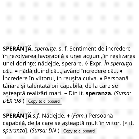
SPERÁNȚĂ,
speranțe,
s. f. Sentiment de încredere
în rezolvarea favorabilă a unei acțiuni, în realizarea
unei dorințe; nădejde, sperare. ◊ Expr.
În speranța
că...
= nădăjduind că..., având încredere că... ♦
Încredere în viitorul, în reușita cuiva. ♦ Persoană
tânără și talentată ori capabilă, de la care se
așteaptă realizări mari. – Din it.
speranza.
(
Sursa:
DEX '98
)
Copy to clipboard
SPERÁNȚĂ
s.f.
Nădejde. ♦ (
Fam.
) Persoană
capabilă, de la care se așteaptă mult în viitor. [< it.
speranza
]. (
Sursa: DN
)
Copy to clipboard