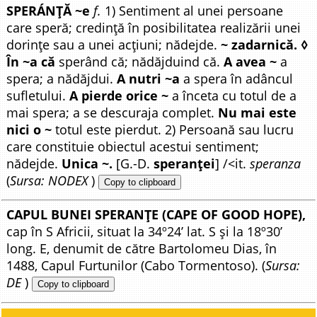
SPERÁNȚĂ ~e
f.
1) Sentiment al unei persoane
care speră; credință în posibilitatea realizării unei
dorințe sau a unei acțiuni; nădejde.
~ zadarnică. ◊
În ~a că
sperând că; nădăjduind că.
A avea ~
a
spera; a nădăjdui.
A nutri ~a
a spera în adâncul
sufletului.
A pierde orice ~
a înceta cu totul de a
mai spera; a se descuraja complet.
Nu mai este
nici o ~
totul este pierdut. 2) Persoană sau lucru
care constituie obiectul acestui sentiment;
nădejde.
Unica ~.
[G.-D.
speranței
] /<it.
speranza
(
Sursa: NODEX
)
Copy to clipboard
CAPUL BUNEI SPERANȚE (CAPE OF GOOD HOPE),
cap în S Africii, situat la 34º24’ lat. S și la 18º30’
long. E, denumit de către Bartolomeu Dias, în
1488, Capul Furtunilor (Cabo Tormentoso). (
Sursa:
DE
)
Copy to clipboard