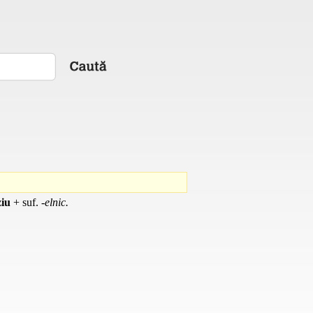
iu
+
suf.
-elnic.