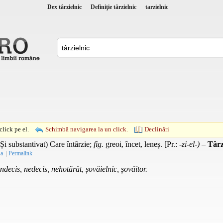
Dex târzielnic
Definiţie târzielnic
tarzielnic
lick pe el.
Schimbă navigarea la un click.
Declinări
Și substantivat) Care întârzie;
fig.
greoi, încet, leneș. [
Pr.
:
-zi-el-)
–
Târz
-a
|
Permalink
 indecis, nedecis, nehotărât, șovăielnic, șovăitor.