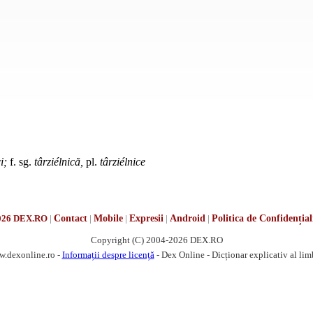
i;
f. sg.
târziélnică,
pl.
târziélnice
026 DEX.RO
|
Contact
|
Mobile
|
Expresii
|
Android
|
Politica de Confidențial
Copyright (C) 2004-2026 DEX.RO
w.dexonline.ro -
Informații despre licență
- Dex Online - Dicționar explicativ al li