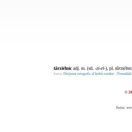
târziélnic
adj. m. (sil.
-zi-el-
), pl.
târziélnic
Sursa:
Dicționar ortografic al limbii române
|
Permalink
© 2
Sursa: ww