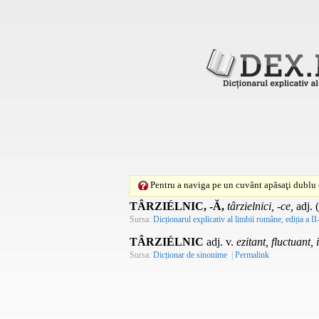
Pentru a naviga pe un cuvânt apăsaţi dublu c
TÂRZIÉLNIC, -Ă,
târzielnici, -ce,
adj.
(
Sursa:
Dicționarul explicativ al limbii române, ediția a II
TÂRZIÉLNIC
adj. v.
ezitant, fluctuant,
Sursa:
Dicționar de sinonime
|
Permalink