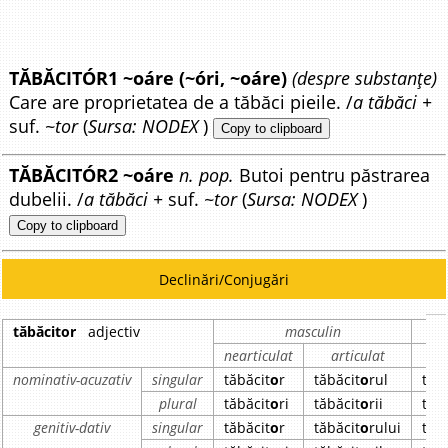
TĂBĂCITÓR1 ~oáre (~óri, ~oáre)
(despre substanțe)
Care are proprietatea de a tăbăci pieile. /
a tăbăci +
suf.
~tor
(
Sursa: NODEX
)
Copy to clipboard
TĂBĂCITÓR2 ~oáre
n. pop.
Butoi pentru păstrarea
dubelii. /
a tăbăci +
suf.
~tor
(
Sursa: NODEX
)
Copy to clipboard
Declinări/Conjugări
tăbăcitor
adjectiv
masculin
nearticulat
articulat
nea
nominativ-acuzativ
singular
tăbăcit
o
r
tăbăcit
o
rul
tăb
plural
tăbăcit
o
ri
tăbăcit
o
rii
tăb
genitiv-dativ
singular
tăbăcit
o
r
tăbăcit
o
rului
tăb