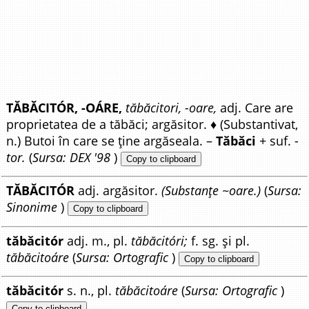
TĂBĂCITÓR, -OÁRE,
tăbăcitori, -oare,
adj. Care are
proprietatea de a tăbăci; argăsitor. ♦ (Substantivat,
n.) Butoi în care se ține argăseala. –
Tăbăci
+ suf. -
tor.
(
Sursa: DEX '98
)
Copy to clipboard
TĂBĂCITÓR
adj. argăsitor.
(Substanțe ~oare.)
(
Sursa:
Sinonime
)
Copy to clipboard
tăbăcitór
adj. m., pl.
tăbăcitóri;
f. sg. și pl.
tăbăcitoáre
(
Sursa: Ortografic
)
Copy to clipboard
tăbăcitór
s. n., pl.
tăbăcitoáre
(
Sursa: Ortografic
)
Copy to clipboard