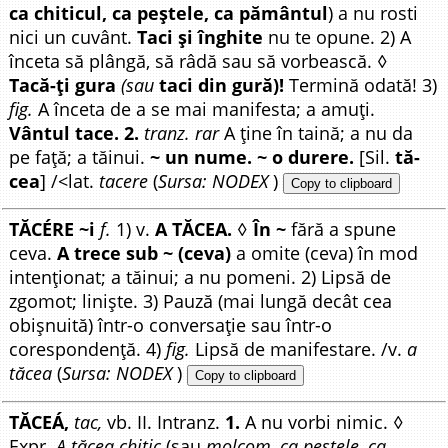
ca chiticul, ca peștele, ca pământul
) a nu rosti
nici un cuvânt.
Taci și înghite
nu te opune. 2) A
înceta să plângă, să râdă sau să vorbească. ◊
Tacă-ți gura
(sau
taci din gură)!
Termină odată! 3)
fig.
A înceta de a se mai manifesta; a amuți.
Vântul tace. 2.
tranz. rar
A ține în taină; a nu da
pe față; a tăinui.
~ un nume. ~ o durere.
[Sil.
tă-
cea
] /<lat.
tacere
(
Sursa: NODEX
)
Copy to clipboard
TĂCÉRE ~i
f.
1) v.
A TĂCEA.
◊
În ~
fără a spune
ceva.
A trece sub ~ (ceva)
a omite (ceva) în mod
intenționat; a tăinui; a nu pomeni. 2) Lipsă de
zgomot; liniște. 3) Pauză (mai lungă decât cea
obișnuită) într-o conversație sau într-o
corespondență. 4)
fig.
Lipsă de manifestare. /v.
a
tăcea
(
Sursa: NODEX
)
Copy to clipboard
TĂCEÁ,
tac,
vb. II. Intranz.
1.
A nu vorbi nimic. ◊
Expr.
A tăcea chitic
(sau
molcom, ca peștele, ca