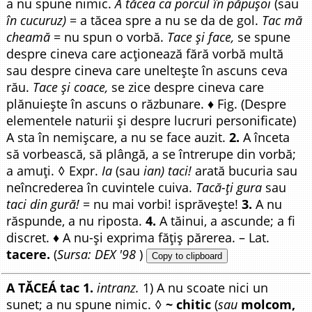
a nu spune nimic.
A tăcea ca porcul în păpușoi
(sau
în cucuruz)
= a tăcea spre a nu se da de gol.
Tac mă
cheamă
= nu spun o vorbă.
Tace și face,
se spune
despre cineva care acționează fără vorbă multă
sau despre cineva care uneltește în ascuns ceva
rău.
Tace și coace,
se zice despre cineva care
plănuiește în ascuns o răzbunare. ♦ Fig. (Despre
elementele naturii și despre lucruri personificate)
A sta în nemișcare, a nu se face auzit.
2.
A înceta
să vorbească, să plângă, a se întrerupe din vorbă;
a amuți. ◊ Expr.
Ia
(sau
ian) taci!
arată bucuria sau
neîncrederea în cuvintele cuiva.
Tacă-ți gura
sau
taci din gură!
= nu mai vorbi! isprăvește!
3.
A nu
răspunde, a nu riposta.
4.
A tăinui, a ascunde; a fi
discret. ♦ A nu-și exprima fățiș părerea. – Lat.
tacere.
(
Sursa: DEX '98
)
Copy to clipboard
A TĂCEÁ tac 1.
intranz.
1) A nu scoate nici un
sunet; a nu spune nimic. ◊
~ chitic
(
sau
molcom,