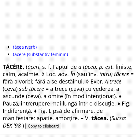
tăcea (verb)
tăcere (substantiv feminin)
TĂCÉRE,
tăceri,
s. f. Faptul de
a tăcea; p. ext.
liniște,
calm, acalmie. ◊ Loc. adv.
În
(sau înv.
întru) tăcere
=
fără a vorbi; fără a se destăinui. ◊ Expr.
A trece
(ceva)
sub tăcere
= a trece (ceva) cu vederea, a
ascunde (ceva), a omite (în mod intenționat). ♦
Pauză, întrerupere mai lungă într-o discuție. ♦ Fig.
Indiferență. ♦ Fig. Lipsă de afirmare, de
manifestare; apatie, amorțire. – V.
tăcea.
(
Sursa:
DEX '98
)
Copy to clipboard