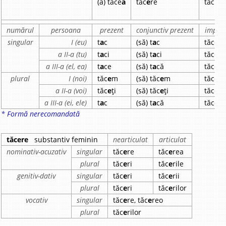
(a) tăce
a
tăc
e
re
tăc
u
t
numărul
persoana
prezent
conjunctiv prezent
imperf
singular
I (eu)
t
a
c
(să) t
a
c
tăce
a
a II-a (tu)
t
a
ci
(să) t
a
ci
tăce
a
i
a III-a (el, ea)
t
a
ce
(să) t
a
că
tăce
a
plural
I (noi)
tăc
e
m
(să) tăc
e
m
tăce
a
a II-a (voi)
tăc
e
ți
(să) tăc
e
ți
tăce
a
ț
a III-a (ei, ele)
t
a
c
(să) t
a
că
tăce
a
* Formă nerecomandată
tăcere
substantiv feminin
nearticulat
articulat
nominativ-acuzativ
singular
tăc
e
re
tăc
e
rea
plural
tăc
e
ri
tăc
e
rile
genitiv-dativ
singular
tăc
e
ri
tăc
e
rii
plural
tăc
e
ri
tăc
e
rilor
vocativ
singular
tăc
e
re, tăc
e
reo
plural
tăc
e
rilor