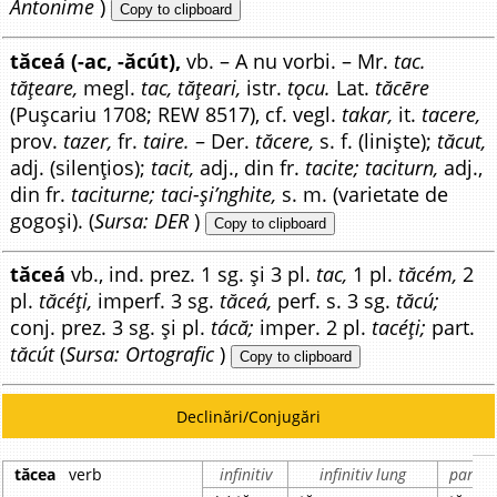
Antonime
)
Copy to clipboard
tăceá (-ac, -ăcút),
vb. – A nu vorbi. – Mr.
tac.
tățeare,
megl.
tac, tățeari,
istr.
tǫcu.
Lat.
tăcēre
(Pușcariu 1708; REW 8517), cf. vegl.
takar,
it.
tacere,
prov.
tazer,
fr.
taire.
– Der.
tăcere,
s. f. (liniște);
tăcut,
adj. (silențios);
tacit,
adj., din fr.
tacite; taciturn,
adj.,
din fr.
taciturne; taci-și’nghite,
s. m. (varietate de
gogoși). (
Sursa: DER
)
Copy to clipboard
tăceá
vb., ind. prez. 1 sg. și 3 pl.
tac,
1 pl.
tăcém,
2
pl.
tăcéți,
imperf. 3 sg.
tăceá,
perf. s. 3 sg.
tăcú;
conj. prez. 3 sg. și pl.
tácă;
imper. 2 pl.
tacéți;
part.
tăcút
(
Sursa: Ortografic
)
Copy to clipboard
Declinări/Conjugări
tăcea
verb
infinitiv
infinitiv lung
partici