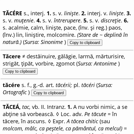
TĂCÉRE
s., interj.
1.
s. v.
liniște
.
2.
interj. v.
liniște
.
3.
s. v.
muțenie
.
4.
s. v.
întrerupere
.
5.
s. v.
discreție
.
6.
s. acalmie, calm, liniște, pace, (înv. și reg.) paos,
(înv.) lin, liniștire, molcomire.
(Stare de ~ deplină în
natură.)
(
Sursa: Sinonime
)
Copy to clipboard
Tăcere
≠ destăinuire, gălăgie, larmă, mărturisire,
strigăt, țipăt, vorbire, zgomot (
Sursa: Antonime
)
Copy to clipboard
tăcére
s. f., g.-d. art.
tăcérii;
pl.
tăcéri
(
Sursa:
Ortografic
)
Copy to clipboard
TĂCEÁ,
tac,
vb. II. Intranz.
1.
A nu vorbi nimic, a se
abține să vorbească. ◊ Loc. adv.
Pe tăcute
= în
tăcere, în ascuns. ◊ Expr.
A tăcea chitic
(sau
molcom, mâlc, ca peștele, ca pământul, ca melcul)
=