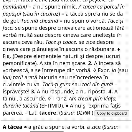
pământul)
= a nu spune nimic.
A tăcea ca porcul în
păpușoi
(sau
în cucuruz
) = a tăcea spre a nu se da
de gol.
Tac mă cheamă
= nu spun o vorbă.
Tace și
face,
se spune despre cineva care acționează fără
vorbă multă sau despre cineva care uneltește în
ascuns ceva rău.
Tace și coace,
se zice despre
cineva care plănuiește în ascuns o răzbunare. ♦
Fig. (Despre elementele naturii și despre lucruri
personificate). A sta în nemișcare.
2.
A înceta să
vorbească, a se întrerupe din vorbă. ◊ Expr.
Ia
(sau
ian) taci!
arată bucuria sau neîncrederea în
cuvintele cuiva.
Tacă-ți gura
sau
taci din gură!
=
isprăvește!
3.
A nu răspunde, a nu riposta.
4.
A
tăinui, a ascunde. ◊ Tranz.
Am trecut prin viață,
durerile tăcând
(EFTIMIU). ♦ A nu-și exprima fățis
părerea. – Lat.
tacere.
(
Sursa: DLRM
)
Copy to clipboard
A tăcea
≠ a grăi, a spune, a vorbi, a zice (
Sursa: