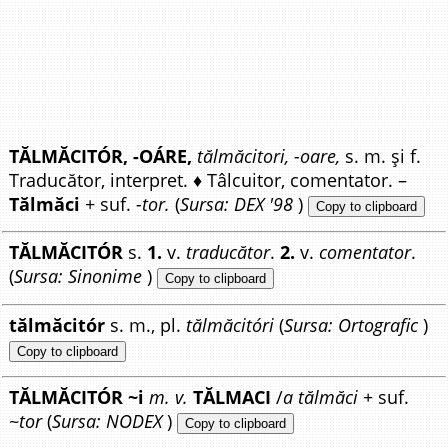
TĂLMĂCITÓR, -OÁRE,
tălmăcitori, -oare,
s. m. și f.
Traducător, interpret. ♦ Tâlcuitor, comentator. –
Tălmăci
+ suf.
-tor.
(
Sursa: DEX '98
)
Copy to clipboard
TĂLMĂCITÓR
s.
1.
v.
traducător
.
2.
v.
comentator
.
(
Sursa: Sinonime
)
Copy to clipboard
tălmăcitór
s. m., pl.
tălmăcitóri
(
Sursa: Ortografic
)
Copy to clipboard
TĂLMĂCITÓR ~i
m. v.
TĂLMACI
/
a tălmăci +
suf.
~tor
(
Sursa: NODEX
)
Copy to clipboard