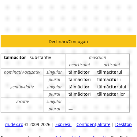
Declinări/Conjugări
tălmăcitor
substantiv
masculin
nearticulat
articulat
nominativ-acuzativ
singular
tălmăcit
o
r
tălmăcit
o
rul
t
plural
tălmăcit
o
ri
tălmăcit
o
rii
t
genitiv-dativ
singular
tălmăcit
o
r
tălmăcit
o
rului
t
plural
tălmăcit
o
ri
tălmăcit
o
rilor
t
vocativ
singular
—
plural
—
m.dex.ro
© 2009-2026 |
Expresii
|
Confidențialitate
|
Desktop