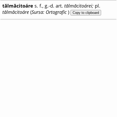
tălmăcitoáre
s. f., g.-d. art.
tălmăcitoárei;
pl.
tălmăcitoáre
(
Sursa: Ortografic
)
Copy to clipboard