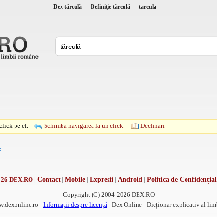
Dex tărculă
Definiţie tărculă
tarcula
lick pe el.
Schimbă navigarea la un click.
Declinări
k
026 DEX.RO
|
Contact
|
Mobile
|
Expresii
|
Android
|
Politica de Confidențial
Copyright (C) 2004-2026 DEX.RO
w.dexonline.ro -
Informații despre licență
- Dex Online - Dicționar explicativ al li