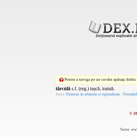
Pentru a naviga pe un cuvânt apăsaţi dublu c
tărcúlă
s.f. (reg.) tașcă, traistă.
Sursa:
Dicționar de arhaisme și regionalisme
|
Permalin
© 2
Sursa: ww