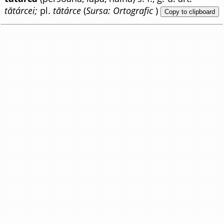
tătárcei;
pl.
tătárce
(
Sursa: Ortografic
)
Copy to clipboard