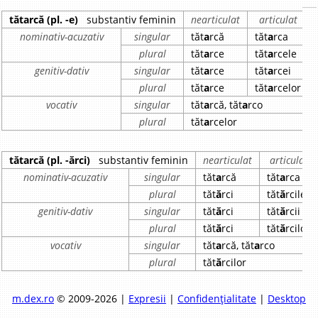
tătarcă (pl. -e)
substantiv feminin
nearticulat
articulat
nominativ-acuzativ
singular
tăt
a
rcă
tăt
a
rca
plural
tăt
a
rce
tăt
a
rcele
genitiv-dativ
singular
tăt
a
rce
tăt
a
rcei
plural
tăt
a
rce
tăt
a
rcelor
vocativ
singular
tăt
a
rcă, tăt
a
rco
plural
tăt
a
rcelor
tătarcă (pl. -ărci)
substantiv feminin
nearticulat
articulat
nominativ-acuzativ
singular
tăt
a
rcă
tăt
a
rca
plural
tăt
ă
rci
tăt
ă
rcile
genitiv-dativ
singular
tăt
ă
rci
tăt
ă
rcii
plural
tăt
ă
rci
tăt
ă
rcilor
vocativ
singular
tăt
a
rcă, tăt
a
rco
plural
tăt
ă
rcilor
m.dex.ro
© 2009-2026 |
Expresii
|
Confidențialitate
|
Desktop