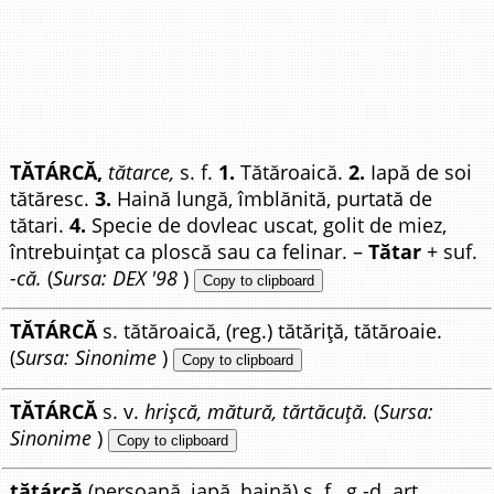
TĂTÁRCĂ,
tătarce,
s. f.
1.
Tătăroaică.
2.
Iapă de soi
tătăresc.
3.
Haină lungă, îmblănită, purtată de
tătari.
4.
Specie de dovleac uscat, golit de miez,
întrebuințat ca ploscă sau ca felinar. –
Tătar
+ suf.
-că.
(
Sursa: DEX '98
)
Copy to clipboard
TĂTÁRCĂ
s. tătăroaică, (reg.) tătăriță, tătăroaie.
(
Sursa: Sinonime
)
Copy to clipboard
TĂTÁRCĂ
s. v.
hrișcă, mătură, tărtăcuță.
(
Sursa:
Sinonime
)
Copy to clipboard
tătárcă
(persoană, iapă, haină) s. f., g.-d. art.