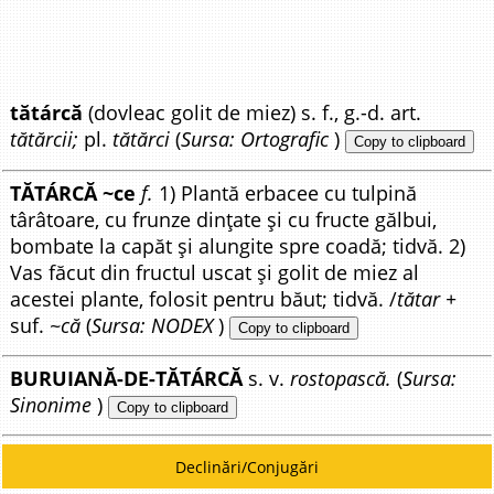
tătárcă
(dovleac golit de miez) s. f., g.-d. art.
tătărcii;
pl.
tătărci
(
Sursa: Ortografic
)
Copy to clipboard
TĂTÁRCĂ ~ce
f.
1) Plantă erbacee cu tulpină
târâtoare, cu frunze dințate și cu fructe gălbui,
bombate la capăt și alungite spre coadă; tidvă. 2)
Vas făcut din fructul uscat și golit de miez al
acestei plante, folosit pentru băut; tidvă. /
tătar +
suf.
~că
(
Sursa: NODEX
)
Copy to clipboard
BURUIANĂ-DE-TĂTÁRCĂ
s. v.
rostopască.
(
Sursa:
Sinonime
)
Copy to clipboard
Declinări/Conjugări