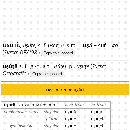
UȘÚȚĂ,
ușuțe,
s. f. (Reg.) Ușiță. –
Ușă
+ suf.
-uță.
(
Sursa: DEX '98
)
Copy to clipboard
ușúță
s. f., g.-d. art.
ușúței;
pl.
ușúțe
(
Sursa:
Ortografic
)
Copy to clipboard
Declinări/Conjugări
ușuță
substantiv feminin
nearticulat
articulat
nominativ-acuzativ
singular
uș
u
ță
uș
u
ța
plural
uș
u
țe
uș
u
țele
genitiv-dativ
singular
uș
u
țe
uș
u
ței