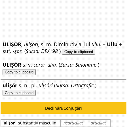
ULIȘOR,
ulișori,
s. m. Diminutiv al lui
uliu.
–
Uliu
+
suf.
-șor.
(
Sursa: DEX '98
)
Copy to clipboard
ULIȘÓR
s. v.
coroi, uliu.
(
Sursa: Sinonime
)
Copy to clipboard
ulișór
s. n., pl.
ulișóri
(
Sursa: Ortografic
)
Copy to clipboard
Declinări/Conjugări
ulișor
substantiv masculin
nearticulat
articulat