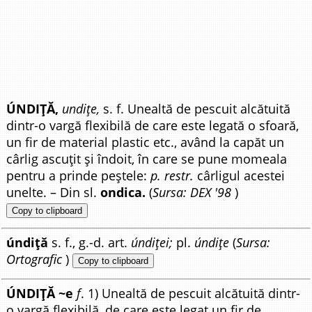
ÚNDIȚĂ,
undițe,
s. f. Unealtă de pescuit alcătuită
dintr-o vargă flexibilă de care este legată o sfoară,
un fir de material plastic etc., având la capăt un
cârlig ascuțit și îndoit, în care se pune momeala
pentru a prinde peștele:
p. restr.
cârligul acestei
unelte. – Din sl.
ondica.
(
Sursa: DEX '98
)
Copy to clipboard
úndiță
s. f., g.-d. art.
úndiței;
pl.
úndițe
(
Sursa:
Ortografic
)
Copy to clipboard
ÚNDIȚĂ ~e
f
. 1) Unealtă de pescuit alcătuită dintr-
o vargă flexibilă, de care este legat un fir de