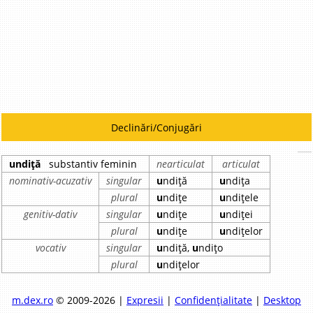
Declinări/Conjugări
undiță
substantiv feminin
nearticulat
articulat
nominativ-acuzativ
singular
u
ndiță
u
ndița
plural
u
ndițe
u
ndițele
genitiv-dativ
singular
u
ndițe
u
ndiței
plural
u
ndițe
u
ndițelor
vocativ
singular
u
ndiță,
u
ndițo
plural
u
ndițelor
m.dex.ro
© 2009-2026 |
Expresii
|
Confidențialitate
|
Desktop