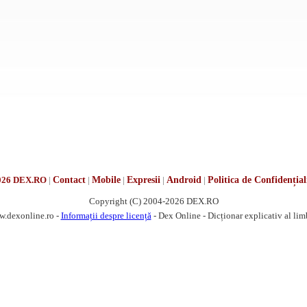
026 DEX.RO
|
Contact
|
Mobile
|
Expresii
|
Android
|
Politica de Confidențial
Copyright (C) 2004-2026 DEX.RO
w.dexonline.ro -
Informații despre licență
- Dex Online - Dicționar explicativ al li