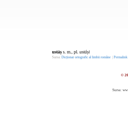
ustáș
s. m., pl.
ustáși
Sursa:
Dicționar ortografic al limbii române
|
Permalink
© 2
Sursa: ww