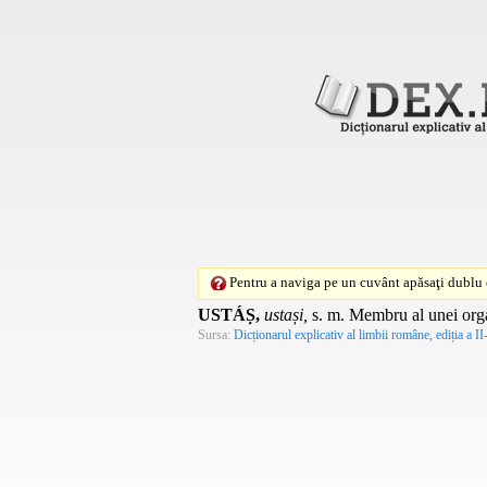
Pentru a naviga pe un cuvânt apăsaţi dublu c
USTÁȘ,
ustași,
s. m.
Membru al unei organi
Sursa:
Dicționarul explicativ al limbii române, ediția a II