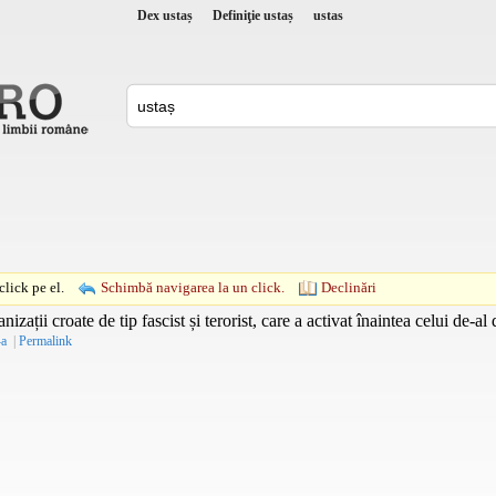
Dex ustaș
Definiţie ustaș
ustas
lick pe el.
Schimbă navigarea la un click.
Declinări
zații croate de tip fascist și terorist, care a activat înaintea celui de-a
-a
|
Permalink