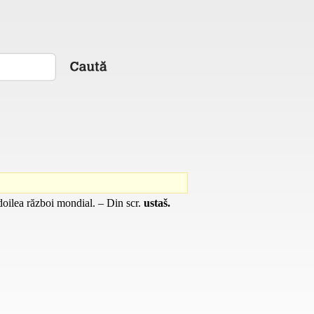
l doilea război mondial. – Din
scr.
ustaš.