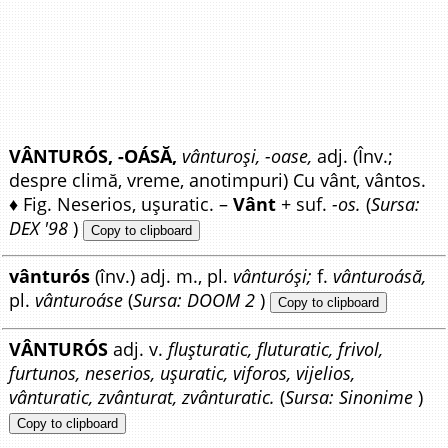
VÂNTURÓS, -OÁSĂ,
vânturoși, -oase,
adj. (Înv.;
despre climă, vreme, anotimpuri) Cu vânt, vântos.
♦ Fig. Neserios, ușuratic. –
Vânt
+ suf.
-os.
(
Sursa:
DEX '98
)
Copy to clipboard
vânturós
(înv.) adj. m., pl.
vânturóși;
f.
vânturoásă,
pl.
vânturoáse
(
Sursa: DOOM 2
)
Copy to clipboard
VÂNTURÓS
adj. v.
flușturatic, fluturatic, frivol,
furtunos, neserios, ușuratic, viforos, vijelios,
vânturatic, zvânturat, zvânturatic.
(
Sursa: Sinonime
)
Copy to clipboard