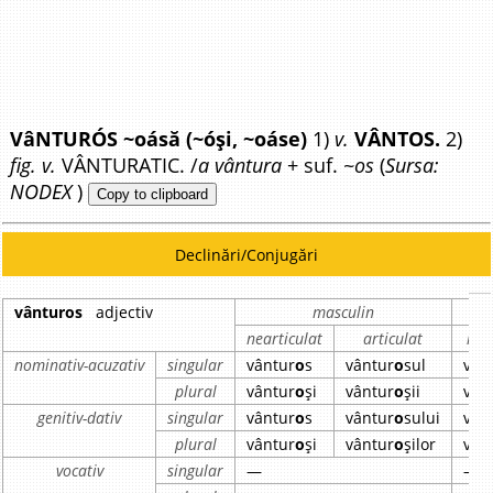
VâNTURÓS ~oásă (~óși, ~oáse)
1)
v.
VÂNTOS.
2)
fig. v.
VÂNTURATIC. /
a vântura
+ suf.
~os
(
Sursa:
NODEX
)
Copy to clipboard
Declinări/Conjugări
vânturos
adjectiv
masculin
nearticulat
articulat
nea
nominativ-acuzativ
singular
vântur
o
s
vântur
o
sul
vân
plural
vântur
o
și
vântur
o
șii
vân
genitiv-dativ
singular
vântur
o
s
vântur
o
sului
vân
plural
vântur
o
și
vântur
o
șilor
vân
vocativ
singular
—
—