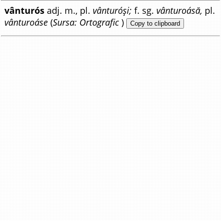
vânturós
adj. m., pl.
vânturóși;
f. sg.
vânturoásă,
pl.
vânturoáse
(
Sursa: Ortografic
)
Copy to clipboard